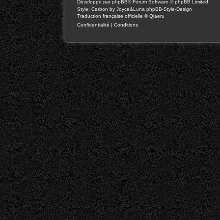
Développé par
phpBB
® Forum Software © phpBB Limited
Style: Carbon by Joyce&Luna
phpBB-Style-Design
Traduction française officielle
©
Qiaeru
Confidentialité
|
Conditions