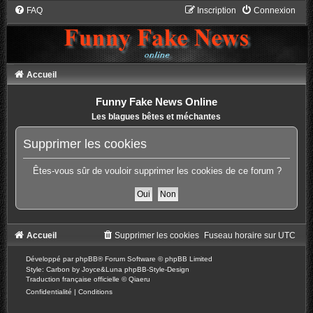
FAQ
Inscription
Connexion
Accueil
Funny Fake News Online
Les blagues bêtes et méchantes
Supprimer les cookies
Êtes-vous sûr de vouloir supprimer les cookies de ce forum ?
Accueil
Supprimer les cookies
Fuseau horaire sur
UTC
Développé par
phpBB
® Forum Software © phpBB Limited
Style: Carbon by Joyce&Luna
phpBB-Style-Design
Traduction française officielle
©
Qiaeru
Confidentialité
|
Conditions