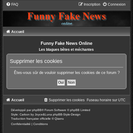
FAQ
Inscription
Connexion
Accueil
Funny Fake News Online
Les blagues bêtes et méchantes
Supprimer les cookies
Êtes-vous sûr de vouloir supprimer les cookies de ce forum ?
Accueil
Supprimer les cookies
Fuseau horaire sur
UTC
Développé par
phpBB
® Forum Software © phpBB Limited
Style: Carbon by Joyce&Luna
phpBB-Style-Design
Traduction française officielle
©
Qiaeru
Confidentialité
|
Conditions