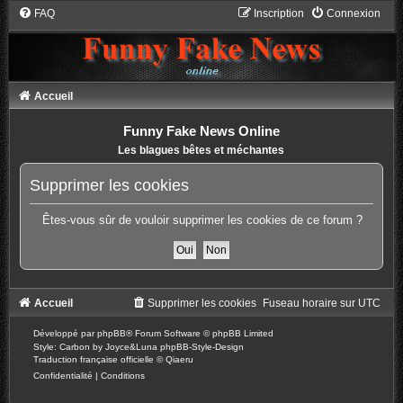
FAQ
Inscription
Connexion
Accueil
Funny Fake News Online
Les blagues bêtes et méchantes
Supprimer les cookies
Êtes-vous sûr de vouloir supprimer les cookies de ce forum ?
Accueil
Supprimer les cookies
Fuseau horaire sur
UTC
Développé par
phpBB
® Forum Software © phpBB Limited
Style: Carbon by Joyce&Luna
phpBB-Style-Design
Traduction française officielle
©
Qiaeru
Confidentialité
|
Conditions