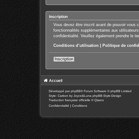
Inscription
Vous devez être inscrit avant de pouvoir vous 
fonctionnalités supplémentaires aux utilisateurs
confidentialité. Veuillez également prendre le t
Conditions d’utilisation
|
Politique de confid
Inscription
Accueil
Développé par
phpBB
® Forum Software © phpBB Limited
Style: Carbon by Joyce&Luna
phpBB-Style-Design
Traduction française officielle
©
Qiaeru
Confidentialité
|
Conditions