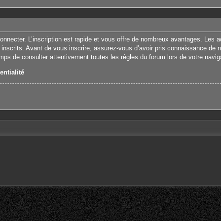
connecter. L’inscription est rapide et vous offre de nombreux avantages. Les 
 inscrits. Avant de vous inscrire, assurez-vous d’avoir pris connaissance de nos
emps de consulter attentivement toutes les règles du forum lors de votre navig
entialité