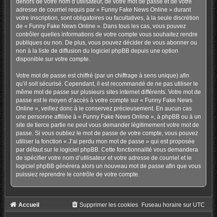
dehors de votre nom d’utilisateur, de votre mot de passe et de votre
adresse de courriel requis par « Funny Fake News Online » durant
votre inscription, sont obligatoires ou facultatives, à la seule discrétion
de « Funny Fake News Online ». Dans tous les cas, vous pouvez
contrôler quelles informations de votre compte vous souhaitez rendre
publiques ou non. De plus, vous pouvez décider de vous abonner ou
non à la liste de diffusion du logiciel phpBB depuis une option
disponible sur votre compte.
Votre mot de passe est chiffré (par un chiffrage à sens unique) afin
qu’il soit sécurisé. Cependant, il est recommandé de ne pas utiliser le
même mot de passe sur plusieurs sites internet différents. Votre mot de
passe est le moyen d’accès à votre compte sur « Funny Fake News
Online », veillez donc à le conservez précieusement. En aucun cas
une personne affiliée à « Funny Fake News Online », à phpBB ou à un
site de tierce partie ne peut vous demander légitimement votre mot de
passe. Si vous oubliez le mot de passe de votre compte, vous pouvez
utiliser la fonction « J’ai perdu mon mot de passe » qui est proposée
par défaut sur le logiciel phpBB. Cette fonctionnalité vous demandera
de spécifier votre nom d’utilisateur et votre adresse de courriel et le
logiciel phpBB générera alors un nouveau mot de passe afin que vous
puissiez reprendre le contrôle de votre compte.
Accueil
Supprimer les cookies
Fuseau horaire sur
UTC