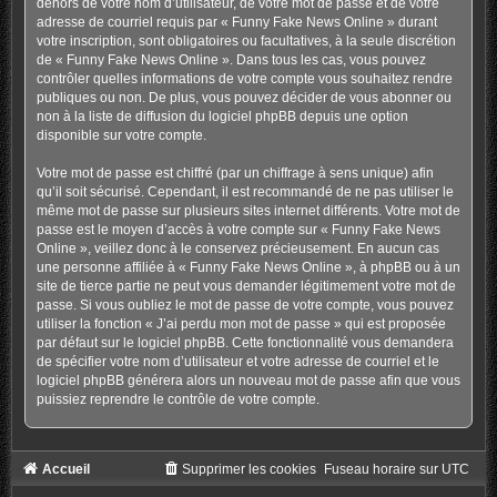
dehors de votre nom d’utilisateur, de votre mot de passe et de votre
adresse de courriel requis par « Funny Fake News Online » durant
votre inscription, sont obligatoires ou facultatives, à la seule discrétion
de « Funny Fake News Online ». Dans tous les cas, vous pouvez
contrôler quelles informations de votre compte vous souhaitez rendre
publiques ou non. De plus, vous pouvez décider de vous abonner ou
non à la liste de diffusion du logiciel phpBB depuis une option
disponible sur votre compte.
Votre mot de passe est chiffré (par un chiffrage à sens unique) afin
qu’il soit sécurisé. Cependant, il est recommandé de ne pas utiliser le
même mot de passe sur plusieurs sites internet différents. Votre mot de
passe est le moyen d’accès à votre compte sur « Funny Fake News
Online », veillez donc à le conservez précieusement. En aucun cas
une personne affiliée à « Funny Fake News Online », à phpBB ou à un
site de tierce partie ne peut vous demander légitimement votre mot de
passe. Si vous oubliez le mot de passe de votre compte, vous pouvez
utiliser la fonction « J’ai perdu mon mot de passe » qui est proposée
par défaut sur le logiciel phpBB. Cette fonctionnalité vous demandera
de spécifier votre nom d’utilisateur et votre adresse de courriel et le
logiciel phpBB générera alors un nouveau mot de passe afin que vous
puissiez reprendre le contrôle de votre compte.
Accueil
Supprimer les cookies
Fuseau horaire sur
UTC