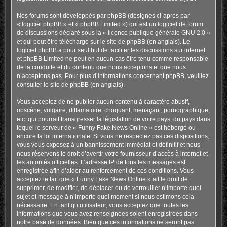
Nos forums sont développés par phpBB (désignés ci-après par
« logiciel phpBB » et « phpBB Limited ») qui est un logiciel de forum
de discussions déclaré sous la «
licence publique générale GNU 2.0
»
et qui peut être téléchargé sur
le site de phpBB
(en anglais). Le
logiciel phpBB a pour seul but de faciliter les discussions sur internet
et phpBB Limited ne peut en aucun cas être tenu comme responsable
de la conduite et du contenu que nous acceptons et que nous
n’acceptons pas. Pour plus d’informations concernant phpBB, veuillez
consulter
le site de phpBB
(en anglais).
Vous acceptez de ne publier aucun contenu à caractère abusif,
obscène, vulgaire, diffamatoire, choquant, menaçant, pornographique,
etc. qui pourrait transgresser la législation de votre pays, du pays dans
lequel le serveur de « Funny Fake News Online » est hébergé ou
encore la loi internationale. Si vous ne respectez pas ces dispositions,
vous vous exposez à un bannissement immédiat et définitif et nous
nous réservons le droit d’avertir votre fournisseur d’accès à internet et
les autorités officielles. L’adresse IP de tous les messages est
enregistrée afin d’aider au renforcement de ces conditions. Vous
acceptez le fait que « Funny Fake News Online » ait le droit de
supprimer, de modifier, de déplacer ou de verrouiller n’importe quel
sujet et message à n’importe quel moment si nous estimons cela
nécessaire. En tant qu’utilisateur, vous acceptez que toutes les
informations que vous avez renseignées soient enregistrées dans
notre base de données. Bien que ces informations ne seront pas