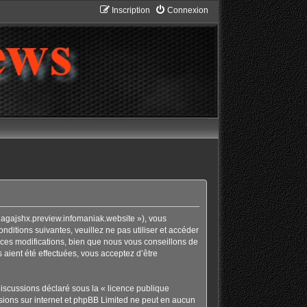
Inscription
Connexion
nagajshx.preview.infomaniak.website »), vous
ditions suivantes, veuillez ne pas utiliser et accéder
ces modifications, bien que nous vous conseillons de
 aient été effectuées, vous acceptez d’être
discussions déclaré sous la «
licence publique
ussions sur internet et phpBB Limited ne peut en aucun