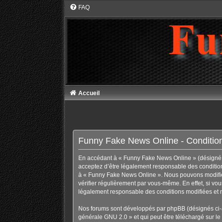
FAQ
Accueil
Funny Fake News Online - Conditions
En accédant à « Funny Fake News Online » (désigné ci
acceptez d’être légalement responsable des conditions
à « Funny Fake News Online ». Nous pouvons modifier
vérifier régulièrement par vous-même. En effet, si vo
légalement responsable des conditions modifiées et m
Nos forums sont développés par phpBB (désignés ci-ap
générale GNU 2.0
» et qui peut être téléchargé sur
le