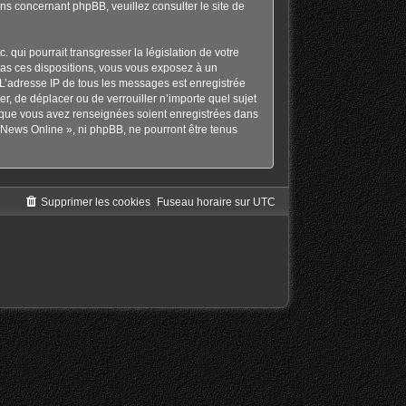
ons concernant phpBB, veuillez consulter
le site de
qui pourrait transgresser la législation de votre
pas ces dispositions, vous vous exposez à un
s. L’adresse IP de tous les messages est enregistrée
r, de déplacer ou de verrouiller n’importe quel sujet
s que vous avez renseignées soient enregistrées dans
 News Online », ni phpBB, ne pourront être tenus
Supprimer les cookies
Fuseau horaire sur
UTC