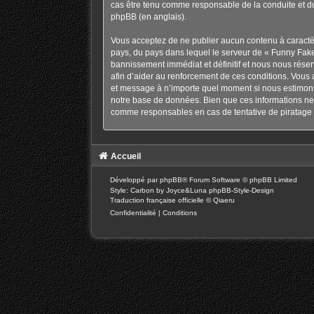
cas être tenu comme responsable de la conduite et d
phpBB
(en anglais).
Vous acceptez de ne publier aucun contenu à caractère
pays, du pays dans lequel le serveur de « Funny Fake
bannissement immédiat et définitif et nous nous réservo
afin d’aider au renforcement de ces conditions. Vous a
et message à n’importe quel moment si nous estimons 
notre base de données. Bien que ces informations ne 
comme responsables en cas de tentative de piratage 
Accueil
Développé par
phpBB
® Forum Software © phpBB Limited
Style: Carbon by Joyce&Luna
phpBB-Style-Design
Traduction française officielle
©
Qiaeru
Confidentialité
|
Conditions