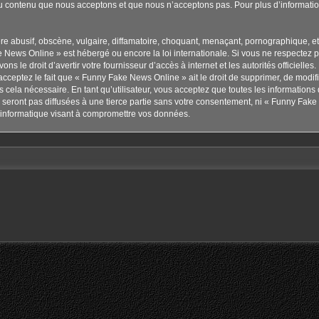
u contenu que nous acceptons et que nous n’acceptons pas. Pour plus d’informati
 abusif, obscène, vulgaire, diffamatoire, choquant, menaçant, pornographique, etc. 
 News Online » est hébergé ou encore la loi internationale. Si vous ne respectez 
ns le droit d’avertir votre fournisseur d’accès à internet et les autorités officielle
cceptez le fait que « Funny Fake News Online » ait le droit de supprimer, de modifie
cela nécessaire. En tant qu’utilisateur, vous acceptez que toutes les information
seront pas diffusées à une tierce partie sans votre consentement, ni « Funny Fake
informatique visant à compromettre vos données.