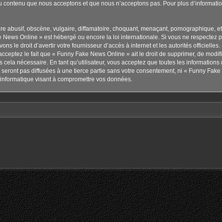
u contenu que nous acceptons et que nous n’acceptons pas. Pour plus d’informati
 abusif, obscène, vulgaire, diffamatoire, choquant, menaçant, pornographique, etc. 
 News Online » est hébergé ou encore la loi internationale. Si vous ne respectez 
ns le droit d’avertir votre fournisseur d’accès à internet et les autorités officielle
cceptez le fait que « Funny Fake News Online » ait le droit de supprimer, de modifie
cela nécessaire. En tant qu’utilisateur, vous acceptez que toutes les information
seront pas diffusées à une tierce partie sans votre consentement, ni « Funny Fake
informatique visant à compromettre vos données.