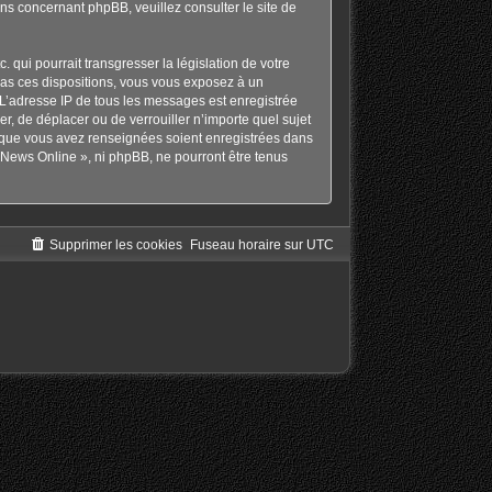
ons concernant phpBB, veuillez consulter
le site de
qui pourrait transgresser la législation de votre
pas ces dispositions, vous vous exposez à un
s. L’adresse IP de tous les messages est enregistrée
r, de déplacer ou de verrouiller n’importe quel sujet
s que vous avez renseignées soient enregistrées dans
 News Online », ni phpBB, ne pourront être tenus
Supprimer les cookies
Fuseau horaire sur
UTC