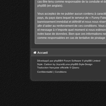
cas être tenu comme responsable de la conduite et d
phpBB
(en anglais).
Vous acceptez de ne publier aucun contenu à caractère
pays, du pays dans lequel le serveur de « Funny Fake
bannissement immédiat et définitif et nous nous réservo
afin d’aider au renforcement de ces conditions. Vous a
et message à n’importe quel moment si nous estimons 
notre base de données. Bien que ces informations ne 
comme responsables en cas de tentative de piratage 
Accueil
Développé par
phpBB
® Forum Software © phpBB Limited
Style: Carbon by Joyce&Luna
phpBB-Style-Design
Traduction française officielle
©
Qiaeru
Confidentialité
|
Conditions