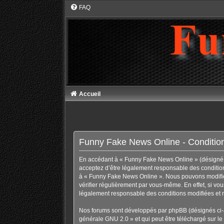
FAQ
Accueil
Funny Fake News Online - Conditions
En accédant à « Funny Fake News Online » (désigné ci
acceptez d’être légalement responsable des conditions
à « Funny Fake News Online ». Nous pouvons modifier
vérifier régulièrement par vous-même. En effet, si vo
légalement responsable des conditions modifiées et m
Nos forums sont développés par phpBB (désignés ci-ap
générale GNU 2.0
» et qui peut être téléchargé sur
le