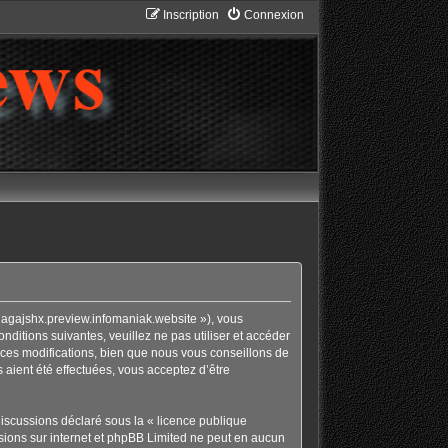
Inscription
Connexion
nagajshx.preview.infomaniak.website »), vous
ditions suivantes, veuillez ne pas utiliser et accéder
ces modifications, bien que nous vous conseillons de
 aient été effectuées, vous acceptez d’être
discussions déclaré sous la «
licence publique
ussions sur internet et phpBB Limited ne peut en aucun