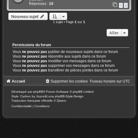
Réponses :
10
1
2
Nouveau sujet
1 sujet • Page
1
sur
1
Aller
Permissions du forum
Vous
ne pouvez pas
publier de nouveaux sujets dans ce forum
Vous
ne pouvez pas
répondre aux sujets dans ce forum
Vous
ne pouvez pas
modifier vos messages dans ce forum
Vous
ne pouvez pas
supprimer vos messages dans ce forum
Vous
ne pouvez pas
transférer de pièces jointes dans ce forum
Accueil
Supprimer les cookies
Fuseau horaire sur
UTC
Développé par
phpBB
® Forum Software © phpBB Limited
Style: Carbon by Joyce&Luna
phpBB-Style-Design
Traduction française officielle
©
Qiaeru
Confidentialité
|
Conditions