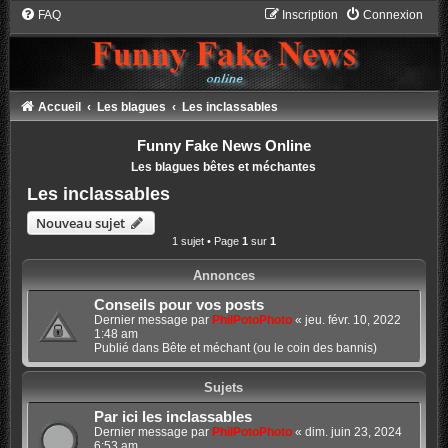
FAQ
Inscription
Connexion
Accueil
Les blagues
Les inclassables
Funny Fake News Online
Les blagues bêtes et méchantes
Les inclassables
Nouveau sujet
1 sujet • Page
1
sur
1
Annonces
Conseils pour vos posts
Dernier message par
PhilPotoPhoto
«
jeu. févr. 10, 2022
1:48 am
Publié dans
Bête et méchant (ou le coin des bannis)
Sujets
Par ici les inclassables
Dernier message par
PhilPotoPhoto
«
dim. juin 23, 2024
6:53 am