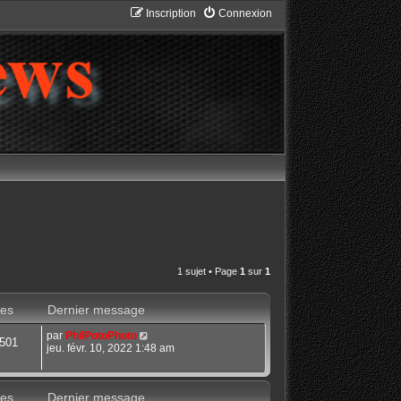
Inscription
Connexion
1 sujet • Page
1
sur
1
es
Dernier message
par
PhilPotoPhoto
501
jeu. févr. 10, 2022 1:48 am
es
Dernier message