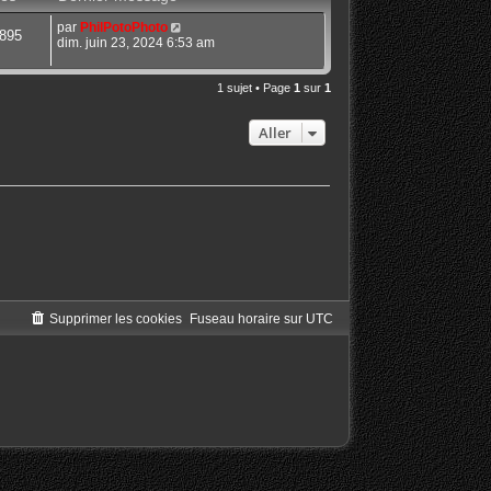
par
PhilPotoPhoto
895
dim. juin 23, 2024 6:53 am
1 sujet • Page
1
sur
1
Aller
Supprimer les cookies
Fuseau horaire sur
UTC