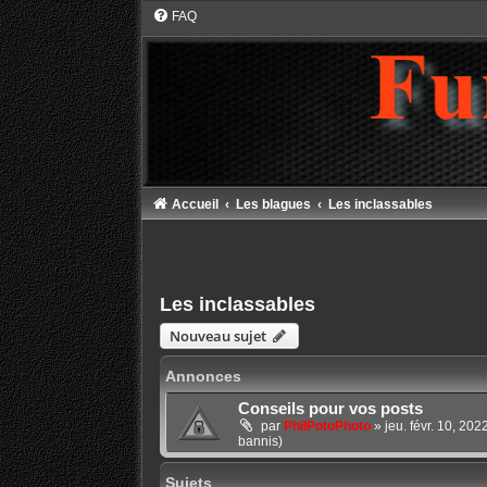
FAQ
Accueil
Les blagues
Les inclassables
Les inclassables
Nouveau sujet
Annonces
Conseils pour vos posts
par
PhilPotoPhoto
»
jeu. févr. 10, 20
bannis)
Sujets