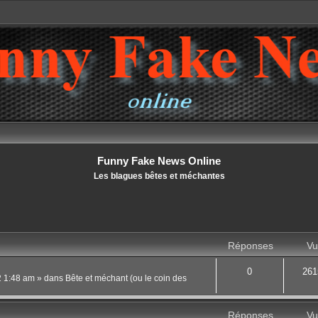
Funny Fake News Online
Les blagues bêtes et méchantes
Réponses
Vu
0
261
22 1:48 am
» dans
Bête et méchant (ou le coin des
Réponses
Vu