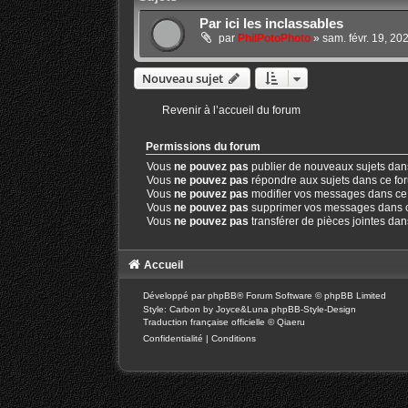
Par ici les inclassables
par
PhilPotoPhoto
»
sam. févr. 19, 20
Nouveau sujet
Revenir à l’accueil du forum
Permissions du forum
Vous
ne pouvez pas
publier de nouveaux sujets dan
Vous
ne pouvez pas
répondre aux sujets dans ce fo
Vous
ne pouvez pas
modifier vos messages dans ce
Vous
ne pouvez pas
supprimer vos messages dans 
Vous
ne pouvez pas
transférer de pièces jointes da
Accueil
Développé par
phpBB
® Forum Software © phpBB Limited
Style: Carbon by Joyce&Luna
phpBB-Style-Design
Traduction française officielle
©
Qiaeru
Confidentialité
|
Conditions