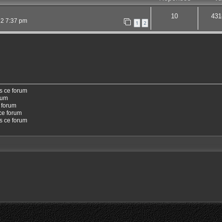
10
431
22 7:37 pm
1
2
s ce forum
rum
 forum
ce forum
ns ce forum