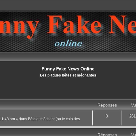
Funny Fake News Online
Les blagues bêtes et méchantes
Réponses
Vu
0
261
22 1:48 am
» dans
Bête et méchant (ou le coin des
Réponses
Vu