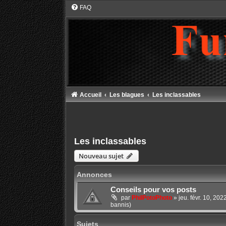
FAQ
Accueil
Les blagues
Les inclassables
Les inclassables
Nouveau sujet
Annonces
Conseils pour vos posts
par
PhilPotoPhoto
»
jeu. févr. 10, 20
bannis)
Sujets