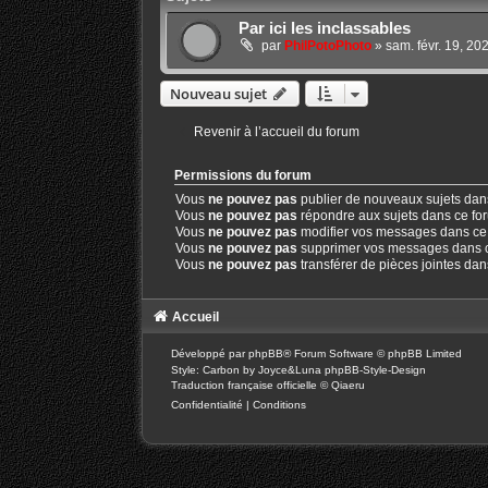
Par ici les inclassables
par
PhilPotoPhoto
»
sam. févr. 19, 20
Nouveau sujet
Revenir à l’accueil du forum
Permissions du forum
Vous
ne pouvez pas
publier de nouveaux sujets dan
Vous
ne pouvez pas
répondre aux sujets dans ce fo
Vous
ne pouvez pas
modifier vos messages dans ce
Vous
ne pouvez pas
supprimer vos messages dans 
Vous
ne pouvez pas
transférer de pièces jointes da
Accueil
Développé par
phpBB
® Forum Software © phpBB Limited
Style: Carbon by Joyce&Luna
phpBB-Style-Design
Traduction française officielle
©
Qiaeru
Confidentialité
|
Conditions