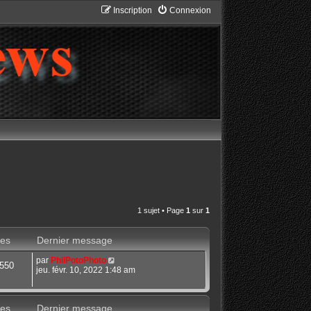
Inscription
Connexion
1 sujet • Page
1
sur
1
es
Dernier message
par
PhilPotoPhoto
550
jeu. févr. 10, 2022 1:48 am
es
Dernier message