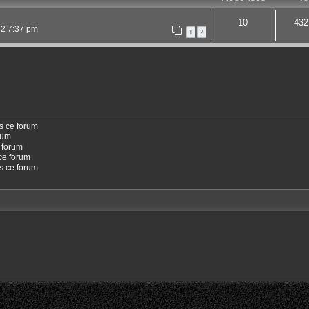
10
432
22 7:37 pm
1
2
s ce forum
rum
 forum
ce forum
ns ce forum