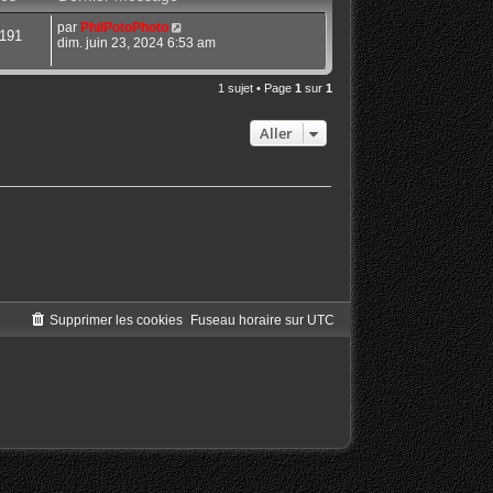
par
PhilPotoPhoto
191
dim. juin 23, 2024 6:53 am
1 sujet • Page
1
sur
1
Aller
Supprimer les cookies
Fuseau horaire sur
UTC