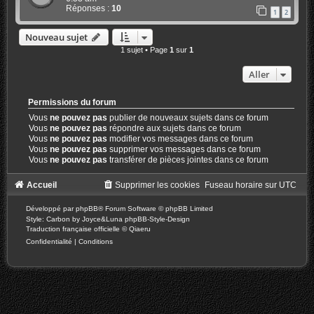
Réponses :
10
1
2
Nouveau sujet
1 sujet • Page
1
sur
1
Aller
Permissions du forum
Vous
ne pouvez pas
publier de nouveaux sujets dans ce forum
Vous
ne pouvez pas
répondre aux sujets dans ce forum
Vous
ne pouvez pas
modifier vos messages dans ce forum
Vous
ne pouvez pas
supprimer vos messages dans ce forum
Vous
ne pouvez pas
transférer de pièces jointes dans ce forum
Accueil
Supprimer les cookies
Fuseau horaire sur
UTC
Développé par
phpBB
® Forum Software © phpBB Limited
Style: Carbon by Joyce&Luna
phpBB-Style-Design
Traduction française officielle
©
Qiaeru
Confidentialité
|
Conditions