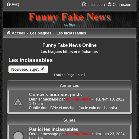
FAQ
Inscription
Connexion
Accueil
Les blagues
Les inclassables
Funny Fake News Online
Les blagues bêtes et méchantes
Les inclassables
Nouveau sujet
1 sujet • Page
1
sur
1
Annonces
Conseils pour vos posts
Dernier message par
PhilPotoPhoto
«
jeu. févr. 10, 2022
1:48 am
Publié dans
Bête et méchant (ou le coin des bannis)
Sujets
Par ici les inclassables
Dernier message par
PhilPotoPhoto
«
dim. juin 23, 2024
6:53 am