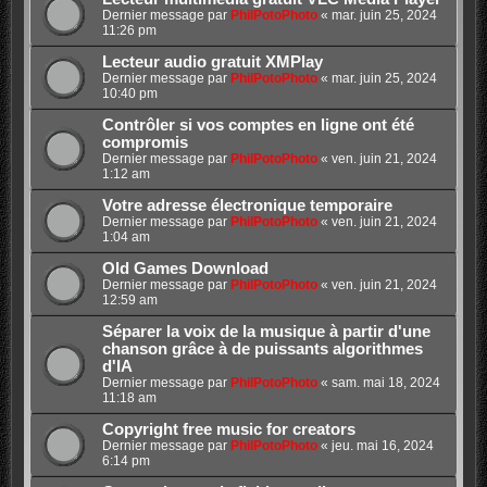
Dernier message par
PhilPotoPhoto
«
mar. juin 25, 2024
11:26 pm
Lecteur audio gratuit XMPlay
Dernier message par
PhilPotoPhoto
«
mar. juin 25, 2024
10:40 pm
Contrôler si vos comptes en ligne ont été
compromis
Dernier message par
PhilPotoPhoto
«
ven. juin 21, 2024
1:12 am
Votre adresse électronique temporaire
Dernier message par
PhilPotoPhoto
«
ven. juin 21, 2024
1:04 am
Old Games Download
Dernier message par
PhilPotoPhoto
«
ven. juin 21, 2024
12:59 am
Séparer la voix de la musique à partir d'une
chanson grâce à de puissants algorithmes
d'IA
Dernier message par
PhilPotoPhoto
«
sam. mai 18, 2024
11:18 am
Copyright free music for creators
Dernier message par
PhilPotoPhoto
«
jeu. mai 16, 2024
6:14 pm