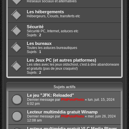
Réseaux sociaux et alternatives
Les hébergements
Hébergeurs, Clouds, transferts etc
Sécurité
Sécurité PC, Internet, astuces etc
Sujets :
2
Les bureaux
Toutes les astuces bureautiques
Sujets :
1
Les Jeux PC (et autres platformes)
Les sites avec les jeux oldschool, c'est à dire abandonware
et gratuits (pas de jeux craqués!)
Sujets :
2
Sujets actifs
Le jeu "JFK: Reloaded"
Dernier message par
PhilPotoPhoto
«
lun. juil. 15, 2024
6:02 pm
Lecteur multimédia gratuit Winamp
Dernier message par
PhilPotoPhoto
«
mer. juin 26, 2024
12:08 am
Lecteur multimédia gratuit VLC Media Player