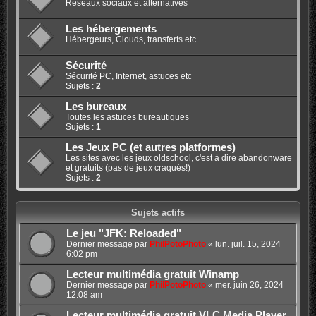
Réseaux sociaux et alternatives
Les hébergements
Hébergeurs, Clouds, transferts etc
Sécurité
Sécurité PC, Internet, astuces etc
Sujets :
2
Les bureaux
Toutes les astuces bureautiques
Sujets :
1
Les Jeux PC (et autres platformes)
Les sites avec les jeux oldschool, c'est à dire abandonware
et gratuits (pas de jeux craqués!)
Sujets :
2
Sujets actifs
Le jeu "JFK: Reloaded"
Dernier message par
PhilPotoPhoto
«
lun. juil. 15, 2024
6:02 pm
Lecteur multimédia gratuit Winamp
Dernier message par
PhilPotoPhoto
«
mer. juin 26, 2024
12:08 am
Lecteur multimédia gratuit VLC Media Player