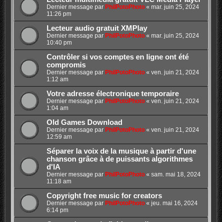
Dernier message par
PhilPotoPhoto
«
mar. juin 25, 2024
11:26 pm
Lecteur audio gratuit XMPlay
Dernier message par
PhilPotoPhoto
«
mar. juin 25, 2024
10:40 pm
Contrôler si vos comptes en ligne ont été
compromis
Dernier message par
PhilPotoPhoto
«
ven. juin 21, 2024
1:12 am
Votre adresse électronique temporaire
Dernier message par
PhilPotoPhoto
«
ven. juin 21, 2024
1:04 am
Old Games Download
Dernier message par
PhilPotoPhoto
«
ven. juin 21, 2024
12:59 am
Séparer la voix de la musique à partir d'une
chanson grâce à de puissants algorithmes
d'IA
Dernier message par
PhilPotoPhoto
«
sam. mai 18, 2024
11:18 am
Copyright free music for creators
Dernier message par
PhilPotoPhoto
«
jeu. mai 16, 2024
6:14 pm