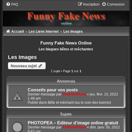
FAQ
Inscription
Connexion
Accueil
Les Liens Internet
Les Images
Funny Fake News Online
Les blagues bêtes et méchantes
Les Images
Nouveau sujet
1 sujet • Page
1
sur
1
Annonces
Conseils pour vos posts
Dernier message par
PhilPotoPhoto
«
jeu. févr. 10, 2022
1:48 am
Publié dans
Bête et méchant (ou le coin des bannis)
Sujets
PHOTOPEA – Editeur d’image online gratuit
Dernier message par
PhilPotoPhoto
«
dim. janv. 30, 2022
9:42 pm