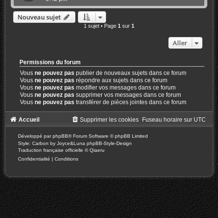
Nouveau sujet
1 sujet • Page
1
sur
1
Aller
Permissions du forum
Vous
ne pouvez pas
publier de nouveaux sujets dans ce forum
Vous
ne pouvez pas
répondre aux sujets dans ce forum
Vous
ne pouvez pas
modifier vos messages dans ce forum
Vous
ne pouvez pas
supprimer vos messages dans ce forum
Vous
ne pouvez pas
transférer de pièces jointes dans ce forum
Accueil
Supprimer les cookies
Fuseau horaire sur
UTC
Développé par
phpBB
® Forum Software © phpBB Limited
Style: Carbon by Joyce&Luna
phpBB-Style-Design
Traduction française officielle
©
Qiaeru
Confidentialité
|
Conditions