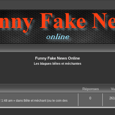
Funny Fake News Online
Les blagues bêtes et méchantes
Réponses
Vu
0
261
22 1:48 am
» dans
Bête et méchant (ou le coin des