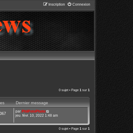
Inscription
Connexion
0 sujet • Page
1
sur
1
es
Dernier message
par
PhilPotoPhoto
067
jeu. févr. 10, 2022 1:48 am
0 sujet • Page
1
sur
1