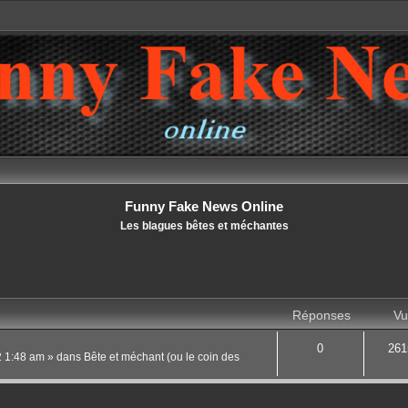
Funny Fake News Online
Les blagues bêtes et méchantes
Réponses
Vu
0
261
22 1:48 am
» dans
Bête et méchant (ou le coin des