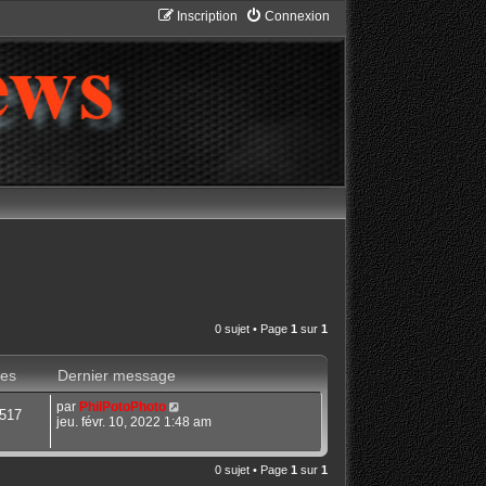
Inscription
Connexion
0 sujet • Page
1
sur
1
es
Dernier message
par
PhilPotoPhoto
517
jeu. févr. 10, 2022 1:48 am
0 sujet • Page
1
sur
1