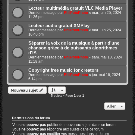
Lecteur multimédia gratuit VLC Media Player
Dernier message par
PhilPotoPhoto
«
mar. juin 25, 2024
11:26 pm
Lecteur audio gratuit XMPlay
Dernier message par
PhilPotoPhoto
«
mar. juin 25, 2024
10:40 pm
Séparer la voix de la musique à partir d'une
chanson grâce à de puissants algorithmes
d'IA
Dernier message par
PhilPotoPhoto
«
sam. mai 18, 2024
11:18 am
Copyright free music for creators
Dernier message par
PhilPotoPhoto
«
jeu. mai 16, 2024
6:14 pm
Nouveau sujet
5 sujets • Page
1
sur
1
Aller
Permissions du forum
Vous
ne pouvez pas
publier de nouveaux sujets dans ce forum
Vous
ne pouvez pas
répondre aux sujets dans ce forum
Vous
ne pouvez pas
modifier vos messages dans ce forum