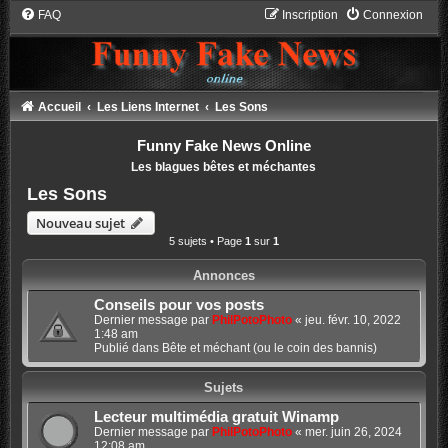
FAQ
Inscription
Connexion
Accueil
Les Liens Internet
Les Sons
Funny Fake News Online
Les blagues bêtes et méchantes
Les Sons
Nouveau sujet
5 sujets • Page
1
sur
1
Annonces
Conseils pour vos posts
Dernier message par
PhilPotoPhoto
«
jeu. févr. 10, 2022
1:48 am
Publié dans
Bête et méchant (ou le coin des bannis)
Sujets
Lecteur multimédia gratuit Winamp
Dernier message par
PhilPotoPhoto
«
mer. juin 26, 2024
12:08 am