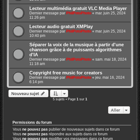
Lecteur multimédia gratuit VLC Media Player
Dernier message par
PhilPotoPhoto
«
mar. juin 25, 2024
11:26 pm
Lecteur audio gratuit XMPlay
Dernier message par
PhilPotoPhoto
«
mar. juin 25, 2024
10:40 pm
Séparer la voix de la musique à partir d'une
chanson grâce à de puissants algorithmes
d'IA
Dernier message par
PhilPotoPhoto
«
sam. mai 18, 2024
11:18 am
Copyright free music for creators
Dernier message par
PhilPotoPhoto
«
jeu. mai 16, 2024
6:14 pm
Nouveau sujet
5 sujets • Page
1
sur
1
Aller
Permissions du forum
Vous
ne pouvez pas
publier de nouveaux sujets dans ce forum
Vous
ne pouvez pas
répondre aux sujets dans ce forum
Vous
ne pouvez pas
modifier vos messages dans ce forum