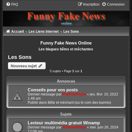
FAQ
Inscription
Connexion
Accueil
Les Liens Internet
Les Sons
Funny Fake News Online
Les blagues bêtes et méchantes
Les Sons
Nouveau sujet
5 sujets • Page
1
sur
1
Annonces
Conseils pour vos posts
Dernier message par
PhilPotoPhoto
«
jeu. févr. 10, 2022
1:48 am
Publié dans
Bête et méchant (ou le coin des bannis)
Sujets
Lecteur multimédia gratuit Winamp
Dernier message par
PhilPotoPhoto
«
mer. juin 26, 2024
12:08 am