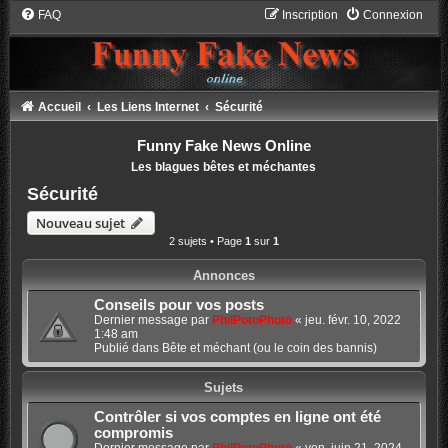
FAQ
Inscription
Connexion
Accueil
Les Liens Internet
Sécurité
Funny Fake News Online
Les blagues bêtes et méchantes
Sécurité
Nouveau sujet
2 sujets • Page
1
sur
1
Annonces
Conseils pour vos posts
Dernier message par
PhilPotoPhoto
«
jeu. févr. 10, 2022
1:48 am
Publié dans
Bête et méchant (ou le coin des bannis)
Sujets
Contrôler si vos comptes en ligne ont été
compromis