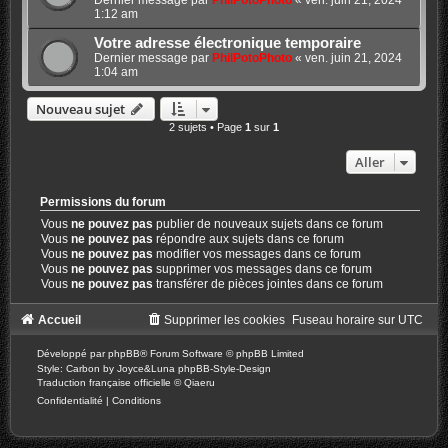
Dernier message par
PhilPotoPhoto
«
ven. juin 21, 2024
1:12 am
Votre adresse électronique temporaire
Dernier message par
PhilPotoPhoto
«
ven. juin 21, 2024
1:04 am
Nouveau sujet
2 sujets • Page
1
sur
1
Aller
Permissions du forum
Vous
ne pouvez pas
publier de nouveaux sujets dans ce forum
Vous
ne pouvez pas
répondre aux sujets dans ce forum
Vous
ne pouvez pas
modifier vos messages dans ce forum
Vous
ne pouvez pas
supprimer vos messages dans ce forum
Vous
ne pouvez pas
transférer de pièces jointes dans ce forum
Accueil
Supprimer les cookies
Fuseau horaire sur
UTC
Développé par
phpBB
® Forum Software © phpBB Limited
Style: Carbon by Joyce&Luna
phpBB-Style-Design
Traduction française officielle
©
Qiaeru
Confidentialité
|
Conditions