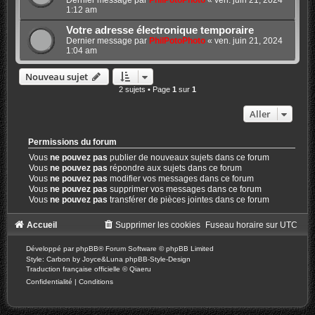
Dernier message par
PhilPotoPhoto
«
ven. juin 21, 2024
1:12 am
Votre adresse électronique temporaire
Dernier message par
PhilPotoPhoto
«
ven. juin 21, 2024
1:04 am
Nouveau sujet
2 sujets • Page
1
sur
1
Aller
Permissions du forum
Vous
ne pouvez pas
publier de nouveaux sujets dans ce forum
Vous
ne pouvez pas
répondre aux sujets dans ce forum
Vous
ne pouvez pas
modifier vos messages dans ce forum
Vous
ne pouvez pas
supprimer vos messages dans ce forum
Vous
ne pouvez pas
transférer de pièces jointes dans ce forum
Accueil
Supprimer les cookies
Fuseau horaire sur
UTC
Développé par
phpBB
® Forum Software © phpBB Limited
Style: Carbon by Joyce&Luna
phpBB-Style-Design
Traduction française officielle
©
Qiaeru
Confidentialité
|
Conditions