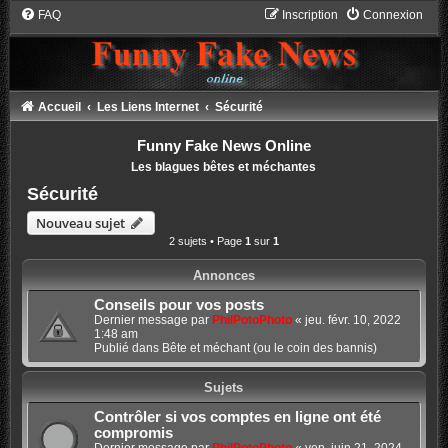
FAQ
Inscription
Connexion
Accueil
Les Liens Internet
Sécurité
Funny Fake News Online
Les blagues bêtes et méchantes
Sécurité
Nouveau sujet
2 sujets • Page
1
sur
1
Annonces
Conseils pour vos posts
Dernier message par
PhilPotoPhoto
«
jeu. févr. 10, 2022
1:48 am
Publié dans
Bête et méchant (ou le coin des bannis)
Sujets
Contrôler si vos comptes en ligne ont été
compromis