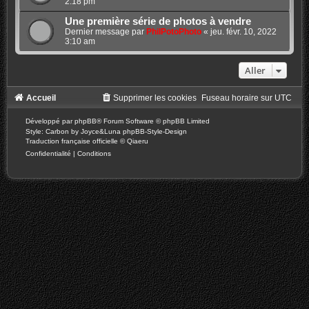
2:18 pm
Une première série de photos à vendre
Dernier message par
PhilPotoPhoto
«
jeu. févr. 10, 2022
3:10 am
Aller
Accueil
Supprimer les cookies
Fuseau horaire sur
UTC
Développé par
phpBB
® Forum Software © phpBB Limited
Style: Carbon by Joyce&Luna
phpBB-Style-Design
Traduction française officielle
©
Qiaeru
Confidentialité
|
Conditions