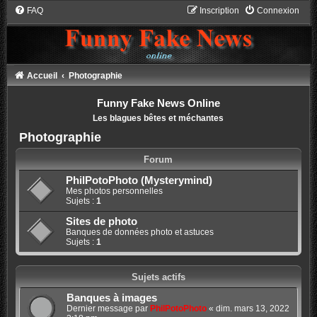
FAQ
Inscription
Connexion
Accueil
Photographie
Funny Fake News Online
Les blagues bêtes et méchantes
Photographie
Forum
PhilPotoPhoto (Mysterymind)
Mes photos personnelles
Sujets :
1
Sites de photo
Banques de données photo et astuces
Sujets :
1
Sujets actifs
Banques à images
Dernier message par
PhilPotoPhoto
«
dim. mars 13, 2022