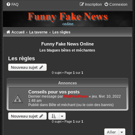
FAQ
Inscription
Connexion
Accueil
La taverne
Les règles
Funny Fake News Online
Les blagues bêtes et méchantes
Les règles
Nouveau sujet
0 sujet • Page
1
sur
1
Annonces
Conseils pour vos posts
Dernier message par
PhilPotoPhoto
«
jeu. févr. 10, 2022
1:48 am
Publié dans
Bête et méchant (ou le coin des bannis)
Nouveau sujet
0 sujet • Page
1
sur
1
Aller