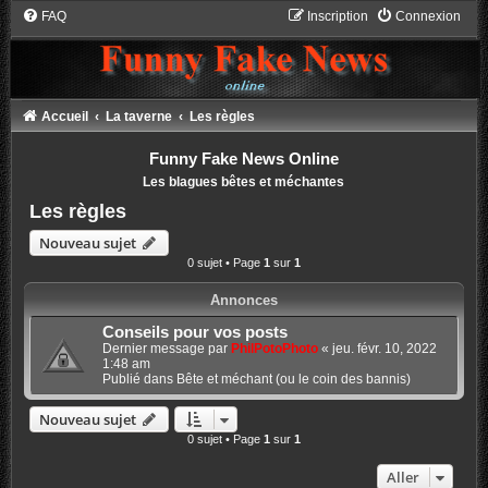
FAQ
Inscription
Connexion
Accueil
La taverne
Les règles
Funny Fake News Online
Les blagues bêtes et méchantes
Les règles
Nouveau sujet
0 sujet • Page
1
sur
1
Annonces
Conseils pour vos posts
Dernier message par
PhilPotoPhoto
«
jeu. févr. 10, 2022
1:48 am
Publié dans
Bête et méchant (ou le coin des bannis)
Nouveau sujet
0 sujet • Page
1
sur
1
Aller