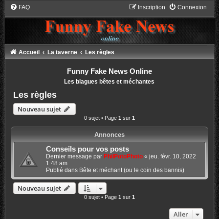
FAQ
Inscription
Connexion
Accueil
La taverne
Les règles
Funny Fake News Online
Les blagues bêtes et méchantes
Les règles
Nouveau sujet
0 sujet • Page
1
sur
1
Annonces
Conseils pour vos posts
Dernier message par
PhilPotoPhoto
«
jeu. févr. 10, 2022
1:48 am
Publié dans
Bête et méchant (ou le coin des bannis)
Nouveau sujet
0 sujet • Page
1
sur
1
Aller