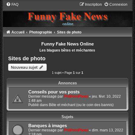
FAQ
Inscription
Connexion
Accueil
Photographie
Sites de photo
Funny Fake News Online
Les blagues bêtes et méchantes
Sites de photo
Nouveau sujet
1 sujet • Page
1
sur
1
Annonces
Conseils pour vos posts
Dernier message par
PhilPotoPhoto
«
jeu. févr. 10, 2022
1:48 am
Publié dans
Bête et méchant (ou le coin des bannis)
Sujets
Banques à images
Dernier message par
PhilPotoPhoto
«
dim. mars 13, 2022
2:18 pm