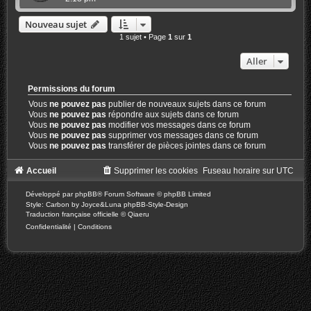
Nouveau sujet
1 sujet • Page
1
sur
1
Aller
Permissions du forum
Vous
ne pouvez pas
publier de nouveaux sujets dans ce forum
Vous
ne pouvez pas
répondre aux sujets dans ce forum
Vous
ne pouvez pas
modifier vos messages dans ce forum
Vous
ne pouvez pas
supprimer vos messages dans ce forum
Vous
ne pouvez pas
transférer de pièces jointes dans ce forum
Accueil
Supprimer les cookies
Fuseau horaire sur
UTC
Développé par
phpBB
® Forum Software © phpBB Limited
Style: Carbon by Joyce&Luna
phpBB-Style-Design
Traduction française officielle
©
Qiaeru
Confidentialité
|
Conditions