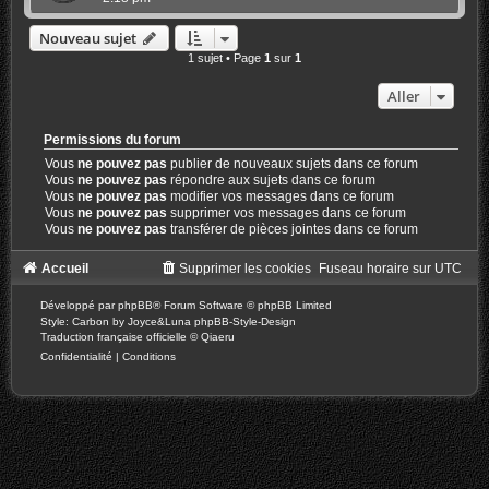
Nouveau sujet
1 sujet • Page
1
sur
1
Aller
Permissions du forum
Vous
ne pouvez pas
publier de nouveaux sujets dans ce forum
Vous
ne pouvez pas
répondre aux sujets dans ce forum
Vous
ne pouvez pas
modifier vos messages dans ce forum
Vous
ne pouvez pas
supprimer vos messages dans ce forum
Vous
ne pouvez pas
transférer de pièces jointes dans ce forum
Accueil
Supprimer les cookies
Fuseau horaire sur
UTC
Développé par
phpBB
® Forum Software © phpBB Limited
Style: Carbon by Joyce&Luna
phpBB-Style-Design
Traduction française officielle
©
Qiaeru
Confidentialité
|
Conditions