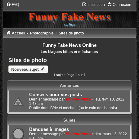
FAQ
Inscription
Connexion
Accueil
Photographie
Sites de photo
Funny Fake News Online
Les blagues bêtes et méchantes
Sites de photo
Nouveau sujet
1 sujet • Page
1
sur
1
Annonces
Conseils pour vos posts
Dernier message par
PhilPotoPhoto
«
jeu. févr. 10, 2022
1:48 am
Publié dans
Bête et méchant (ou le coin des bannis)
Sujets
Banques à images
Dernier message par
PhilPotoPhoto
«
dim. mars 13, 2022
2:18 pm