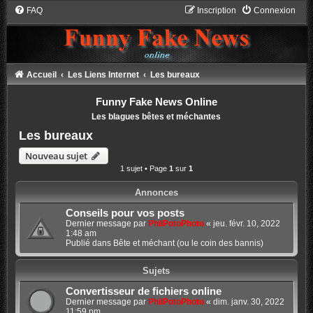
FAQ
Inscription
Connexion
Accueil
Les Liens Internet
Les bureaux
Funny Fake News Online
Les blagues bêtes et méchantes
Les bureaux
Nouveau sujet
1 sujet • Page
1
sur
1
Annonces
Conseils pour vos posts
Dernier message par
PhilPotoPhoto
«
jeu. févr. 10, 2022
1:48 am
Publié dans
Bête et méchant (ou le coin des bannis)
Sujets
Convertisseur de fichiers online
Dernier message par
PhilPotoPhoto
«
dim. janv. 30, 2022
11:59 pm