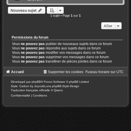
Nouveau sujet
1 sujet • Page
1
sur
1
Aller
Permissions du forum
Vous
ne pouvez pas
publier de nouveaux sujets dans ce forum
Vous
ne pouvez pas
répondre aux sujets dans ce forum
Vous
ne pouvez pas
modifier vos messages dans ce forum
Vous
ne pouvez pas
supprimer vos messages dans ce forum
Vous
ne pouvez pas
transférer de pièces jointes dans ce forum
Accueil
Supprimer les cookies
Fuseau horaire sur
UTC
Développé par
phpBB
® Forum Software © phpBB Limited
Style: Carbon by Joyce&Luna
phpBB-Style-Design
Traduction française officielle
©
Qiaeru
Confidentialité
|
Conditions