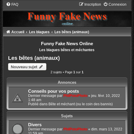
FAQ
Inscription
Connexion
Accueil
Les blagues
Les bêtes (animaux)
Funny Fake News Online
Les blagues bêtes et méchantes
Les bêtes (animaux)
Nouveau sujet
2 sujets • Page
1
sur
1
Annonces
Conseils pour vos posts
Dernier message par
PhilPotoPhoto
«
jeu. févr. 10, 2022
1:48 am
Publié dans
Bête et méchant (ou le coin des bannis)
Sujets
Divers
Dernier message par
PhilPotoPhoto
«
dim. mars 13, 2022
11:59 am