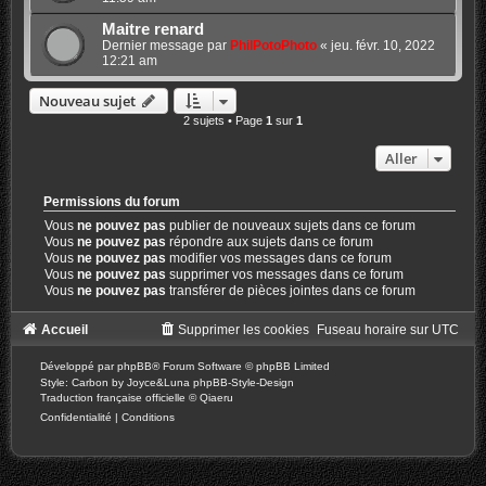
Maitre renard
Dernier message par
PhilPotoPhoto
«
jeu. févr. 10, 2022
12:21 am
Nouveau sujet
2 sujets • Page
1
sur
1
Aller
Permissions du forum
Vous
ne pouvez pas
publier de nouveaux sujets dans ce forum
Vous
ne pouvez pas
répondre aux sujets dans ce forum
Vous
ne pouvez pas
modifier vos messages dans ce forum
Vous
ne pouvez pas
supprimer vos messages dans ce forum
Vous
ne pouvez pas
transférer de pièces jointes dans ce forum
Accueil
Supprimer les cookies
Fuseau horaire sur
UTC
Développé par
phpBB
® Forum Software © phpBB Limited
Style: Carbon by Joyce&Luna
phpBB-Style-Design
Traduction française officielle
©
Qiaeru
Confidentialité
|
Conditions