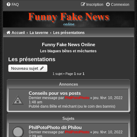
FAQ
Inscription
Connexion
Accueil
La taverne
Les présentations
Funny Fake News Online
Les blagues bêtes et méchantes
Les présentations
Nouveau sujet
1 sujet • Page
1
sur
1
Annonces
Conseils pour vos posts
Dernier message par
PhilPotoPhoto
«
jeu. févr. 10, 2022
1:48 am
Publié dans
Bête et méchant (ou le coin des bannis)
Sujets
PhilPotoPhoto dit Philou
Dernier message par
PhilPotoPhoto
«
jeu. févr. 10, 2022
2:29 am