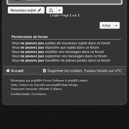
Nouveau sujet
1 sujet • Page
1
sur
1
Aller
Permissions du forum
Vous
ne pouvez pas
publier de nouveaux sujets dans ce forum
Vous
ne pouvez pas
répondre aux sujets dans ce forum
Vous
ne pouvez pas
modifier vos messages dans ce forum
Vous
ne pouvez pas
supprimer vos messages dans ce forum
Vous
ne pouvez pas
transférer de pièces jointes dans ce forum
Accueil
Supprimer les cookies
Fuseau horaire sur
UTC
Développé par
phpBB
® Forum Software © phpBB Limited
Style: Carbon by Joyce&Luna
phpBB-Style-Design
Traduction française officielle
©
Qiaeru
Confidentialité
|
Conditions