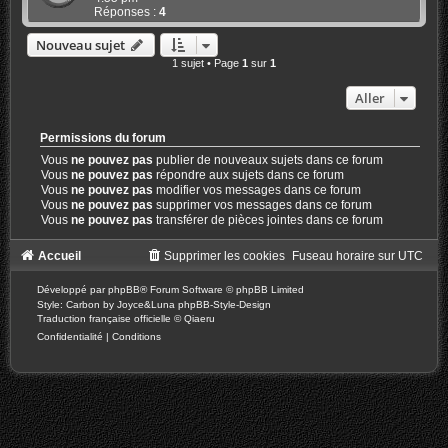
Réponses :
4
Nouveau sujet
1 sujet • Page
1
sur
1
Aller
Permissions du forum
Vous
ne pouvez pas
publier de nouveaux sujets dans ce forum
Vous
ne pouvez pas
répondre aux sujets dans ce forum
Vous
ne pouvez pas
modifier vos messages dans ce forum
Vous
ne pouvez pas
supprimer vos messages dans ce forum
Vous
ne pouvez pas
transférer de pièces jointes dans ce forum
Accueil
Supprimer les cookies
Fuseau horaire sur
UTC
Développé par
phpBB
® Forum Software © phpBB Limited
Style: Carbon by Joyce&Luna
phpBB-Style-Design
Traduction française officielle
©
Qiaeru
Confidentialité
|
Conditions