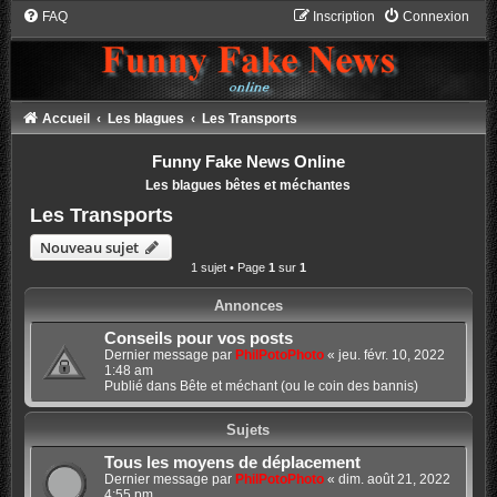
FAQ
Inscription
Connexion
Accueil
Les blagues
Les Transports
Funny Fake News Online
Les blagues bêtes et méchantes
Les Transports
Nouveau sujet
1 sujet • Page
1
sur
1
Annonces
Conseils pour vos posts
Dernier message par
PhilPotoPhoto
«
jeu. févr. 10, 2022
1:48 am
Publié dans
Bête et méchant (ou le coin des bannis)
Sujets
Tous les moyens de déplacement
Dernier message par
PhilPotoPhoto
«
dim. août 21, 2022
4:55 pm