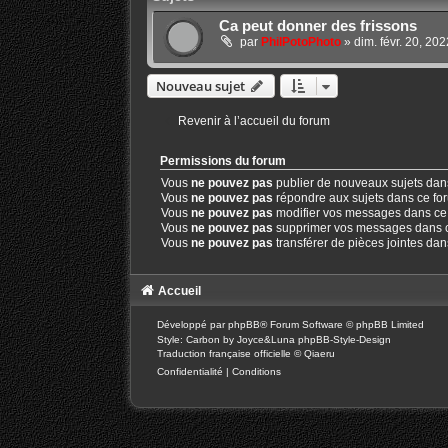
Ca peut donner des frissons
par
PhilPotoPhoto
»
dim. févr. 20, 20
Nouveau sujet
Revenir à l’accueil du forum
Permissions du forum
Vous
ne pouvez pas
publier de nouveaux sujets dan
Vous
ne pouvez pas
répondre aux sujets dans ce fo
Vous
ne pouvez pas
modifier vos messages dans ce
Vous
ne pouvez pas
supprimer vos messages dans 
Vous
ne pouvez pas
transférer de pièces jointes da
Accueil
Développé par
phpBB
® Forum Software © phpBB Limited
Style: Carbon by Joyce&Luna
phpBB-Style-Design
Traduction française officielle
©
Qiaeru
Confidentialité
|
Conditions