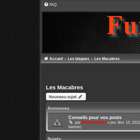
FAQ
Accueil
Les blagues
Les Macabres
Les Macabres
Nouveau sujet
Annonces
Conseils pour vos posts
par
PhilPotoPhoto
»
jeu. févr. 10, 20
bannis)
Sujets