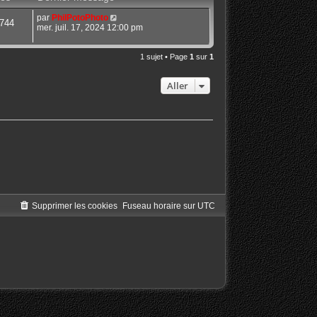
par
PhilPotoPhoto
744
mer. juil. 17, 2024 12:00 pm
1 sujet • Page
1
sur
1
Aller
Supprimer les cookies
Fuseau horaire sur
UTC