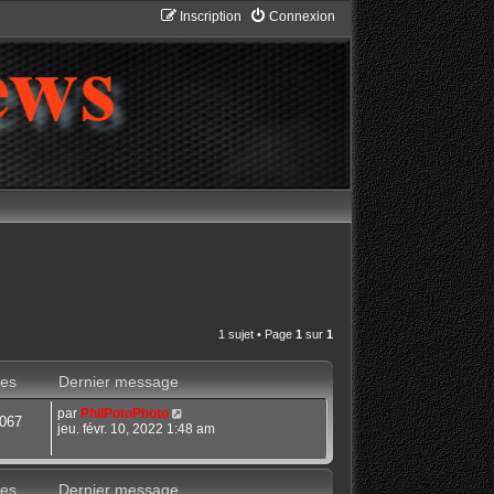
Inscription
Connexion
1 sujet • Page
1
sur
1
es
Dernier message
par
PhilPotoPhoto
067
jeu. févr. 10, 2022 1:48 am
es
Dernier message