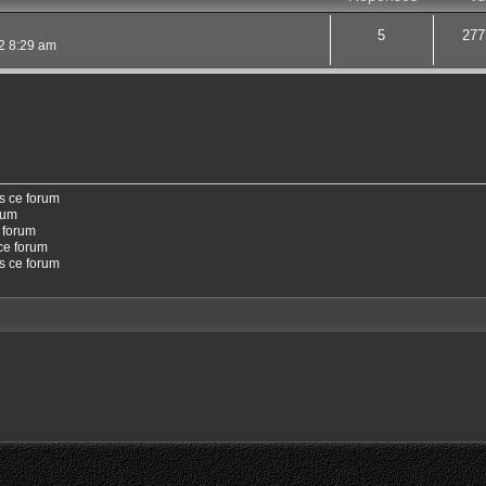
5
277
22 8:29 am
s ce forum
rum
 forum
ce forum
ns ce forum