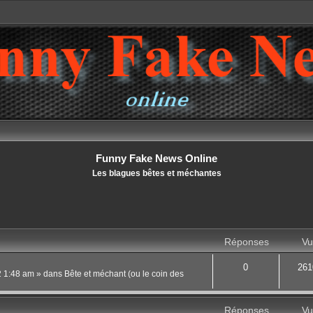
Funny Fake News Online
Les blagues bêtes et méchantes
Réponses
Vu
0
261
22 1:48 am
» dans
Bête et méchant (ou le coin des
Réponses
Vu