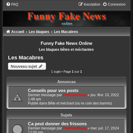
FAQ
Inscription
Connexion
Accueil
Les blagues
Les Macabres
Funny Fake News Online
Les blagues bêtes et méchantes
Les Macabres
Nouveau sujet
1 sujet • Page
1
sur
1
Annonces
Conseils pour vos posts
Dernier message par
PhilPotoPhoto
«
jeu. févr. 10, 2022
1:48 am
Publié dans
Bête et méchant (ou le coin des bannis)
Sujets
Ca peut donner des frissons
Dernier message par
PhilPotoPhoto
«
mer. juil. 17, 2024
12:00 pm