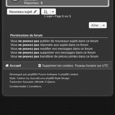
Réponses :
5
Nouveau sujet
1 sujet • Page
1
sur
1
Aller
Permissions du forum
Vous
ne pouvez pas
publier de nouveaux sujets dans ce forum
Vous
ne pouvez pas
répondre aux sujets dans ce forum
Vous
ne pouvez pas
modifier vos messages dans ce forum
Vous
ne pouvez pas
supprimer vos messages dans ce forum
Vous
ne pouvez pas
transférer de pièces jointes dans ce forum
Accueil
Supprimer les cookies
Fuseau horaire sur
UTC
Développé par
phpBB
® Forum Software © phpBB Limited
Style: Carbon by Joyce&Luna
phpBB-Style-Design
Traduction française officielle
©
Qiaeru
Confidentialité
|
Conditions