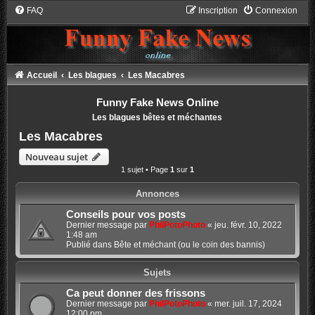
FAQ
Inscription
Connexion
Accueil
Les blagues
Les Macabres
Funny Fake News Online
Les blagues bêtes et méchantes
Les Macabres
Nouveau sujet
1 sujet • Page
1
sur
1
Annonces
Conseils pour vos posts
Dernier message par
PhilPotoPhoto
«
jeu. févr. 10, 2022
1:48 am
Publié dans
Bête et méchant (ou le coin des bannis)
Sujets
Ca peut donner des frissons
Dernier message par
PhilPotoPhoto
«
mer. juil. 17, 2024
12:00 pm