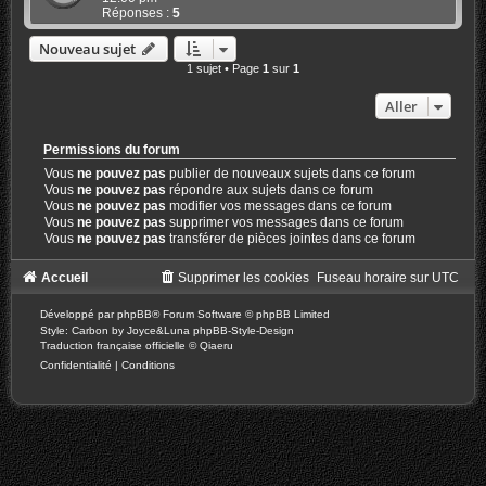
Réponses :
5
Nouveau sujet
1 sujet • Page
1
sur
1
Aller
Permissions du forum
Vous
ne pouvez pas
publier de nouveaux sujets dans ce forum
Vous
ne pouvez pas
répondre aux sujets dans ce forum
Vous
ne pouvez pas
modifier vos messages dans ce forum
Vous
ne pouvez pas
supprimer vos messages dans ce forum
Vous
ne pouvez pas
transférer de pièces jointes dans ce forum
Accueil
Supprimer les cookies
Fuseau horaire sur
UTC
Développé par
phpBB
® Forum Software © phpBB Limited
Style: Carbon by Joyce&Luna
phpBB-Style-Design
Traduction française officielle
©
Qiaeru
Confidentialité
|
Conditions