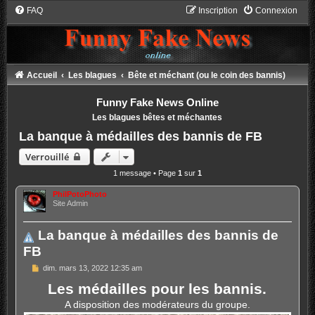
FAQ
Inscription
Connexion
Accueil
Les blagues
Bête et méchant (ou le coin des bannis)
Funny Fake News Online
Les blagues bêtes et méchantes
La banque à médailles des bannis de FB
Verrouillé
1 message • Page
1
sur
1
PhilPotoPhoto
Site Admin
La banque à médailles des bannis de
FB
M
dim. mars 13, 2022 12:35 am
e
Les médailles pour les bannis.
s
s
A disposition des modérateurs du groupe.
a
g