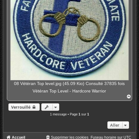
08 Vétéran Top level.jpg (45.09 Kio) Consulté 37835 fois
Vétéran Top Level - Hardcore Warrior
H
a
u
Verrouillé
t
1 message • Page
1
sur
1
Aller
Accueil
Supprimer les cookies
Fuseau horaire sur
UTC