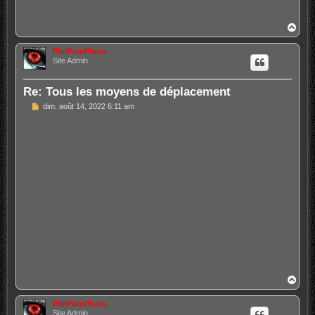
H
a
u
PhilPotoPhoto
t
Site Admin
Re: Tous les moyens de déplacement
M
dim. août 14, 2022 6:11 am
e
s
s
a
g
e
H
a
u
PhilPotoPhoto
t
Site Admin