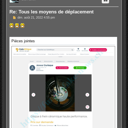
Re: Tous les moyens de déplacement
M
dim. août 21, 2022 4:55 pm
e
s
s
a
g
e
Pièces jointes