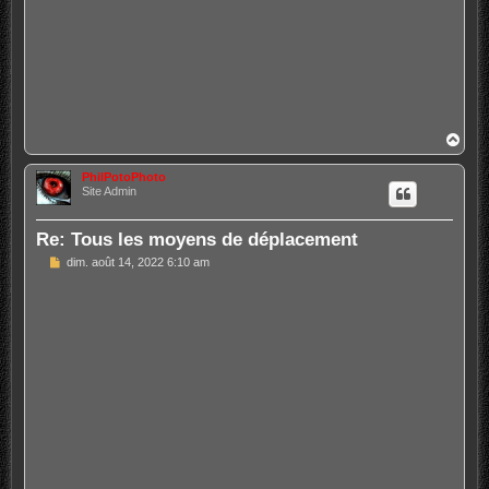
H
a
u
PhilPotoPhoto
t
Site Admin
Re: Tous les moyens de déplacement
M
dim. août 14, 2022 6:10 am
e
s
s
a
g
e