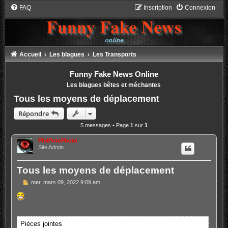
FAQ
Inscription
Connexion
Accueil
Les blagues
Les Transports
Funny Fake News Online
Les blagues bêtes et méchantes
Tous les moyens de déplacement
Répondre
5 messages • Page
1
sur
1
PhilPotoPhoto
Site Admin
Tous les moyens de déplacement
M
mer. mars 09, 2022 9:09 am
e
s
s
a
g
e
Pièces jointes