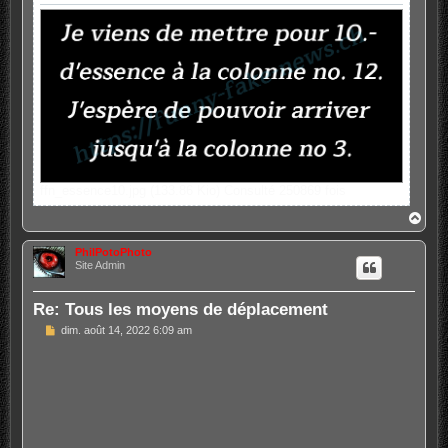
ffn_essence10.jpg (133.86 Kio) Consulté 250869 fois
H
a
u
PhilPotoPhoto
t
Site Admin
Re: Tous les moyens de déplacement
M
dim. août 14, 2022 6:09 am
e
s
s
a
g
e