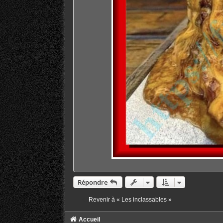
Répondre
Revenir à « Les inclassables »
Accueil