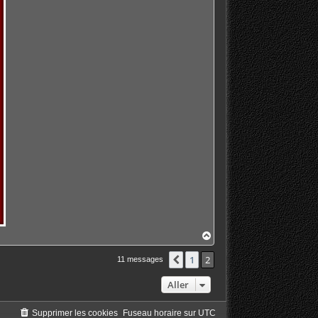
H
a
u
1
2
Précédent
11 messages
t
Aller
Supprimer les cookies
Fuseau horaire sur
UTC