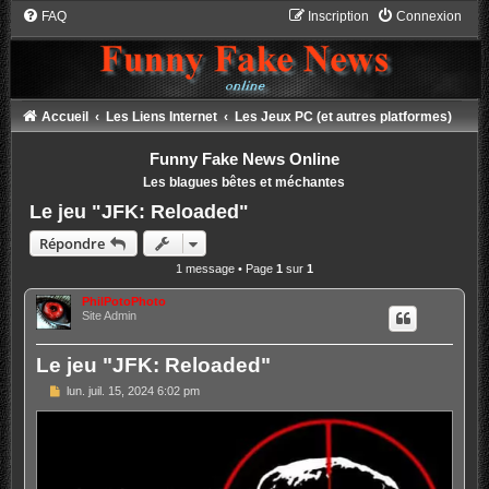
FAQ
Inscription
Connexion
Accueil
Les Liens Internet
Les Jeux PC (et autres platformes)
Funny Fake News Online
Les blagues bêtes et méchantes
Le jeu "JFK: Reloaded"
Répondre
1 message • Page
1
sur
1
PhilPotoPhoto
Site Admin
Le jeu "JFK: Reloaded"
M
lun. juil. 15, 2024 6:02 pm
e
s
s
a
g
e