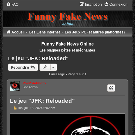
FAQ
Inscription
Connexion
Accueil
Les Liens Internet
Les Jeux PC (et autres platformes)
Funny Fake News Online
Les blagues bêtes et méchantes
Le jeu "JFK: Reloaded"
Répondre
1 message • Page
1
sur
1
PhilPotoPhoto
Site Admin
Le jeu "JFK: Reloaded"
M
lun. juil. 15, 2024 6:02 pm
e
s
s
a
g
e