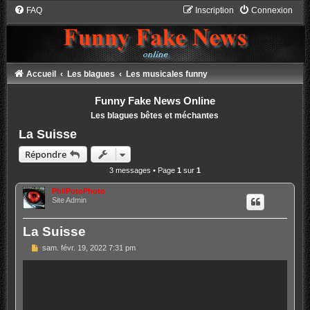
FAQ
Inscription
Connexion
Accueil
Les blagues
Les musicales funny
Funny Fake News Online
Les blagues bêtes et méchantes
La Suisse
Répondre
3 messages • Page
1
sur
1
PhilPotoPhoto
Site Admin
La Suisse
M
sam. févr. 19, 2022 7:31 pm
e
s
s
a
g
e