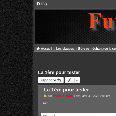
FAQ
Accueil
Les blagues
Bête et méchant (ou le co
La 1ère pour tester
Répondre
La 1ère pour tester
M
par
PhilPotoPhoto
»
dim. janv. 30, 2022 9:03 pm
e
s
Test
s
a
g
e