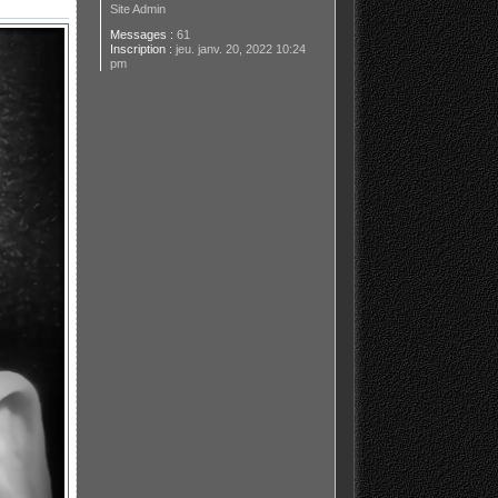
Site Admin
Messages :
61
Inscription :
jeu. janv. 20, 2022 10:24
pm