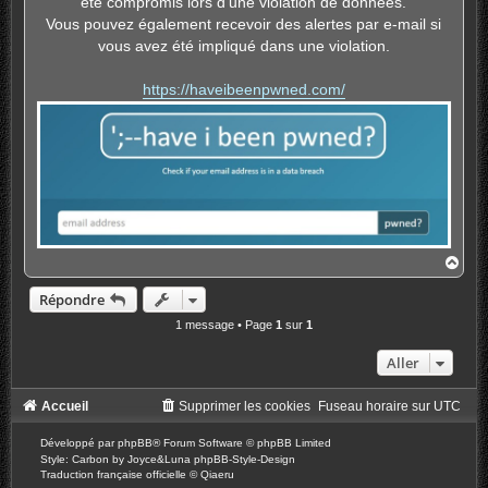
été compromis lors d'une violation de données.
a
g
Vous pouvez également recevoir des alertes par e-mail si
e
vous avez été impliqué dans une violation.
https://haveibeenpwned.com/
H
a
u
Répondre
t
1 message • Page
1
sur
1
Aller
Accueil
Supprimer les cookies
Fuseau horaire sur
UTC
Développé par
phpBB
® Forum Software © phpBB Limited
Style: Carbon by Joyce&Luna
phpBB-Style-Design
Traduction française officielle
©
Qiaeru