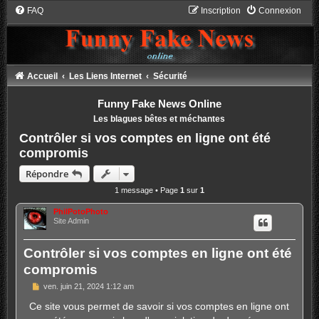
FAQ
Inscription
Connexion
Accueil
Les Liens Internet
Sécurité
Funny Fake News Online
Les blagues bêtes et méchantes
Contrôler si vos comptes en ligne ont été
compromis
Répondre
1 message • Page
1
sur
1
PhilPotoPhoto
Site Admin
Contrôler si vos comptes en ligne ont été
compromis
M
ven. juin 21, 2024 1:12 am
e
s
Ce site vous permet de savoir si vos comptes en ligne ont
s