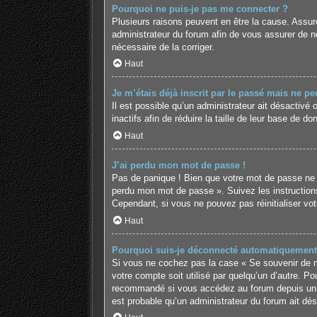
Pourquoi ne puis-je pas me connecter ?
Plusieurs raisons peuvent en être la cause. Assure
administrateur du forum afin de vous assurer de ne 
nécessaire de la corriger.
Haut
Je m’étais déjà inscrit par le passé mais ne p
Il est possible qu’un administrateur ait désactiv
inactifs afin de réduire la taille de leur base de 
Haut
J’ai perdu mon mot de passe !
Pas de panique ! Bien que votre mot de passe ne pui
perdu mon mot de passe ». Suivez les instruction
Cependant, si vous ne pouvez pas réinitialiser vo
Haut
Pourquoi suis-je déconnecté automatiquement
Si vous ne cochez pas la case « Se souvenir de mo
votre compte soit utilisé par quelqu’un d’autre. P
recommandé si vous accédez au forum depuis un ord
est probable qu’un administrateur du forum ait désa