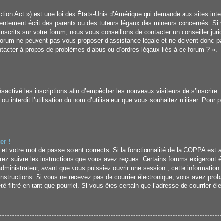
ion Act ») est une loi des États-Unis d’Amérique qui demande aux sites inter
ntement écrit des parents ou des tuteurs légaux des mineurs concernés. Si v
crits sur votre forum, nous vous conseillons de contacter un conseiller jurid
forum ne peuvent pas vous proposer d’assistance légale et ne doivent donc pa
ontacter à propos de problèmes d’abus ou d’ordres légaux liés à ce forum ? ».
désactivé les inscriptions afin d’empêcher les nouveaux visiteurs de s’inscrir
u interdit l’utilisation du nom d’utilisateur que vous souhaitez utiliser. Pour 
er !
ur et votre mot de passe soient corrects. Si la fonctionnalité de la COPPA est 
rez suivre les instructions que vous avez reçues. Certains forums exigeront é
ministrateur, avant que vous puissiez ouvrir une session ; cette information é
s instructions. Si vous ne recevez pas de courrier électronique, vous avez p
été filtré en tant que pourriel. Si vous êtes certain que l’adresse de courrier é