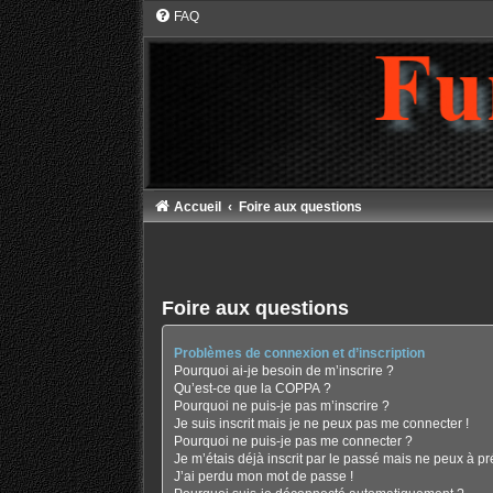
FAQ
Accueil
Foire aux questions
Foire aux questions
Problèmes de connexion et d’inscription
Pourquoi ai-je besoin de m’inscrire ?
Qu’est-ce que la COPPA ?
Pourquoi ne puis-je pas m’inscrire ?
Je suis inscrit mais je ne peux pas me connecter !
Pourquoi ne puis-je pas me connecter ?
Je m’étais déjà inscrit par le passé mais ne peux à p
J’ai perdu mon mot de passe !