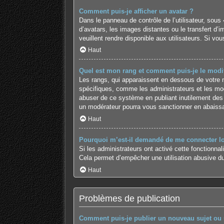
Comment puis-je afficher un avatar ?
Dans le panneau de contrôle de l’utilisateur, sous 
d’avatars, les images distantes ou le transfert d’
veuillent rendre disponible aux utilisateurs. Si vo
Haut
Quel est mon rang et comment puis-je le modif
Les rangs, qui apparaissent en dessous de votre no
spécifiques, comme les administrateurs et les mod
abuser de ce système en publiant inutilement des
un modérateur pourra vous sanctionner en abaiss
Haut
Pourquoi m’est-il demandé de me connecter lors
Si les administrateurs ont activé cette fonctionnal
Cela permet d’empêcher une utilisation abusive du
Haut
Problèmes de publication
Comment puis-je publier un nouveau sujet ou