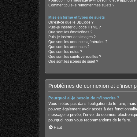
Pourquoi mon message a-t-il besoin d’être approuvé 
Comment puis-je remonter mes sujets ?
Mise en forme et types de sujets
Qu’est-ce que le BBCode ?
Puis-je insérer du code HTML ?
Que sont les émoticônes ?
Puis-je insérer des images ?
Que sont les annonces générales ?
Que sont les annonces ?
Que sont les notes ?
Que sont les sujets verrouillés ?
Que sont les icônes de sujet ?
Problèmes de connexion et d’inscrip
Pourquoi ai-je besoin de m’inscrire ?
Vous n’êtes pas dans l’obligation de le faire, mai
pouvez également avoir accès à des fonctionnalités
messagerie privée, l’envoi de courriers électronique
pourquoi nous vous recommandons de le faire.
Haut