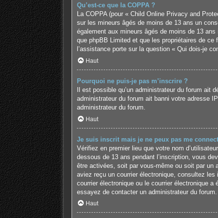
Qu’est-ce que la COPPA ?
La COPPA (pour « Child Online Privacy and Protect
sur les mineurs âgés de moins de 13 ans un conse
également aux mineurs âgés de moins de 13 ans ins
que phpBB Limited et que les propriétaires de ce 
l’assistance porte sur la question « Qui dois-je c
Haut
Pourquoi ne puis-je pas m’inscrire ?
Il est possible qu’un administrateur du forum ait 
administrateur du forum ait banni votre adresse IP o
administrateur du forum.
Haut
Je suis inscrit mais je ne peux pas me connect
Vérifiez en premier lieu que votre nom d’utilisate
dessous de 13 ans pendant l’inscription, vous dev
être activées, soit par vous-même ou soit par un ad
aviez reçu un courrier électronique, consultez le
courrier électronique ou le courrier électronique a 
essayez de contacter un administrateur du forum.
Haut