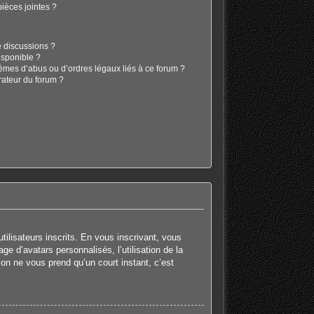
ièces jointes ?
e discussions ?
isponible ?
lèmes d’abus ou d’ordres légaux liés à ce forum ?
rateur du forum ?
tilisateurs inscrits. En vous inscrivant, vous
e d’avatars personnalisés, l’utilisation de la
tion ne vous prend qu’un court instant, c’est