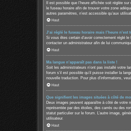
Il est possible que l’heure affichée soit réglée sur 
le fuseau horaire afin de trouver votre zone adéq
autres paramètres, n’est accessible qu’aux utilisate
Haut
J’ai réglé le fuseau horaire mais l’heure n’est 
Si vous êtes certain d’avoir correctement réglé le 
contacter un administrateur afin de lui communiqu
Haut
Ma langue n’apparaît pas dans la liste !
Soit les administrateurs n’ont pas installé votre 
forum s’il est possible qu’il puisse installer la l
nouvelle traduction. Pour plus d’informations, veu
Haut
Que signifient les images situées à côté de mo
Deux images peuvent apparaître à côté de votre no
représentée par des étoiles, des carrés ou des ro
statut particulier sur le forum. L’autre image, g
utilisateur.
Haut