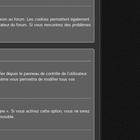
nexion au forum. Les cookies permettent également
strateur du forum. Si vous rencontrez des problèmes
r depuis le panneau de contrôle de l’utilisateur.
stème vous permettra de modifier tous vos
gne ». Si vous activez cette option, vous ne serez
visible.