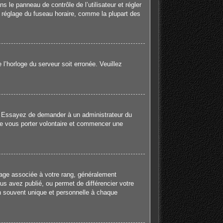
ns le panneau de contrôle de l’utilisateur et régler
e réglage du fuseau horaire, comme la plupart des
 l’horloge du serveur soit erronée. Veuillez
gue. Essayez de demander à un administrateur du
e de vous porter volontaire et commencer une
mage associée à votre rang, généralement
us avez publié, ou permet de différencier votre
en souvent unique et personnelle à chaque