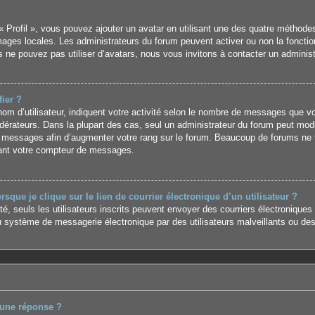
« Profil », vous pouvez ajouter un avatar en utilisant une des quatre méthodes 
images locales. Les administrateurs du forum peuvent activer ou non la foncti
us ne pouvez pas utiliser d’avatars, nous vous invitons à contacter un adminis
ier ?
m d’utilisateur, indiquent votre activité selon le nombre de messages que vous
érateurs. Dans la plupart des cas, seul un administrateur du forum peut modi
 messages afin d’augmenter votre rang sur le forum. Beaucoup de forums ne t
ant votre compteur de messages.
que je clique sur le lien de courrier électronique d’un utilisateur ?
ité, seuls les utilisateurs inscrits peuvent envoyer des courriers électroniques
 système de messagerie électronique par des utilisateurs malveillants ou des
 une réponse ?