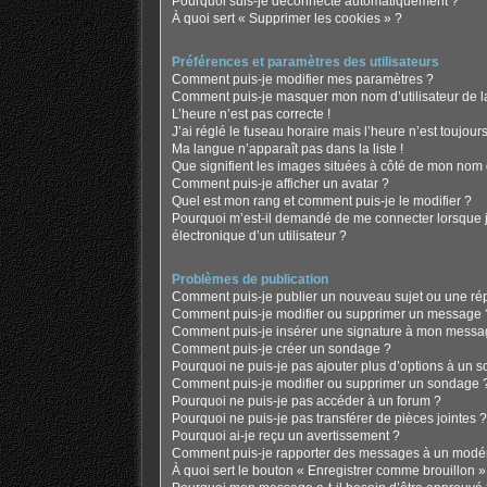
Pourquoi suis-je déconnecté automatiquement ?
À quoi sert « Supprimer les cookies » ?
Préférences et paramètres des utilisateurs
Comment puis-je modifier mes paramètres ?
Comment puis-je masquer mon nom d’utilisateur de la l
L’heure n’est pas correcte !
J’ai réglé le fuseau horaire mais l’heure n’est toujours
Ma langue n’apparaît pas dans la liste !
Que signifient les images situées à côté de mon nom d
Comment puis-je afficher un avatar ?
Quel est mon rang et comment puis-je le modifier ?
Pourquoi m’est-il demandé de me connecter lorsque je 
électronique d’un utilisateur ?
Problèmes de publication
Comment puis-je publier un nouveau sujet ou une ré
Comment puis-je modifier ou supprimer un message 
Comment puis-je insérer une signature à mon messa
Comment puis-je créer un sondage ?
Pourquoi ne puis-je pas ajouter plus d’options à un 
Comment puis-je modifier ou supprimer un sondage 
Pourquoi ne puis-je pas accéder à un forum ?
Pourquoi ne puis-je pas transférer de pièces jointes ?
Pourquoi ai-je reçu un avertissement ?
Comment puis-je rapporter des messages à un modér
À quoi sert le bouton « Enregistrer comme brouillon » a