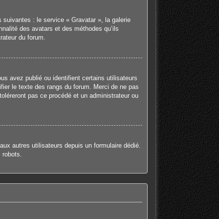
suivantes : le service « Gravatar », la galerie
onnalité des avatars et des méthodes qu’ils
trateur du forum.
 avez publié ou identifient certains utilisateurs
fier le texte des rangs du forum. Merci de ne pas
oléreront pas ce procédé et un administrateur ou
 aux autres utilisateurs depuis un formulaire dédié.
 robots.