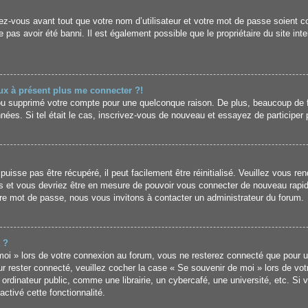
z-vous avant tout que votre nom d’utilisateur et votre mot de passe soient cor
pas avoir été banni. Il est également possible que le propriétaire du site inter
eux à présent plus me connecter ?!
é ou supprimé votre compte pour une quelconque raison. De plus, beaucoup de 
données. Si tel était le cas, inscrivez-vous de nouveau et essayez de particip
sse pas être récupéré, il peut facilement être réinitialisé. Veuillez vous ren
s et vous devriez être en mesure de pouvoir vous connecter de nouveau rapi
tre mot de passe, nous vous invitons à contacter un administrateur du forum.
 ?
i » lors de votre connexion au forum, vous ne resterez connecté que pour un
our rester connecté, veuillez cocher la case « Se souvenir de moi » lors de vo
inateur public, comme une librairie, un cybercafé, une université, etc. Si vo
ctivé cette fonctionnalité.