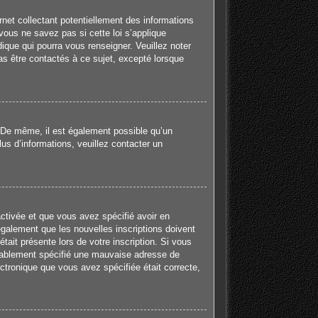
net collectant potentiellement des informations
ous ne savez pas si cette loi s’applique
ique qui pourra vous renseigner. Veuillez noter
s être contactés à ce sujet, excepté lorsque
e. De même, il est également possible qu’un
plus d’informations, veuillez contacter un
activée et que vous avez spécifié avoir en
galement que les nouvelles inscriptions doivent
tait présente lors de votre inscription. Si vous
robablement spécifié une mauvaise adresse de
lectronique que vous avez spécifiée était correcte,