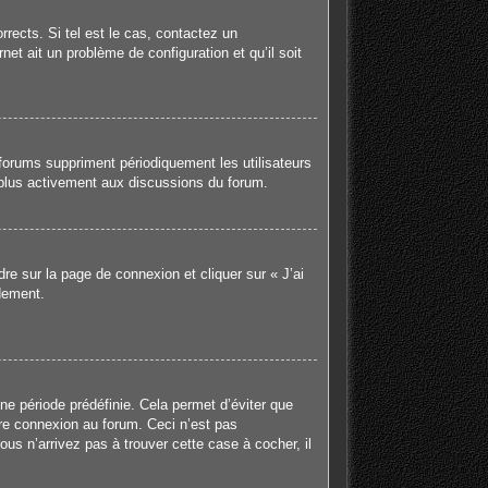
rects. Si tel est le cas, contactez un
net ait un problème de configuration et qu’il soit
forums suppriment périodiquement les utilisateurs
er plus activement aux discussions du forum.
dre sur la page de connexion et cliquer sur « J’ai
dement.
e période prédéfinie. Cela permet d’éviter que
tre connexion au forum. Ceci n’est pas
us n’arrivez pas à trouver cette case à cocher, il