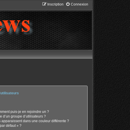
Inscription
Connexion
utilisateurs
omment puis-je en rejoindre un ?
 d’un groupe d’utilisateurs ?
s apparaissent dans une couleur différente ?
par défaut » ?