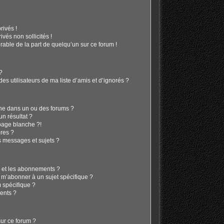
ivés !
vés non sollicités !
irable de la part de quelqu’un sur ce forum !
 ?
s utilisateurs de ma liste d’amis et d’ignorés ?
he dans un ou des forums ?
n résultat ?
page blanche ?!
res ?
 messages et sujets ?
is et les abonnements ?
 m’abonner à un sujet spécifique ?
 spécifique ?
ents ?
sur ce forum ?