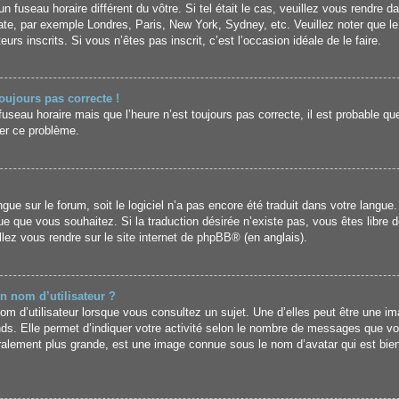
un fuseau horaire différent du vôtre. Si tel était le cas, veuillez vous rendre da
uate, par exemple Londres, Paris, New York, Sydney, etc. Veuillez noter que l
urs inscrits. Si vous n’êtes pas inscrit, c’est l’occasion idéale de le faire.
toujours pas correcte !
fuseau horaire mais que l’heure n’est toujours pas correcte, il est probable que
er ce problème.
langue sur le forum, soit le logiciel n’a pas encore été traduit dans votre lan
angue que vous souhaitez. Si la traduction désirée n’existe pas, vous êtes libr
illez vous rendre sur
le site internet de phpBB
® (en anglais).
n nom d’utilisateur ?
m d’utilisateur lorsque vous consultez un sujet. Une d’elles peut être une i
nds. Elle permet d’indiquer votre activité selon le nombre de messages que vo
énéralement plus grande, est une image connue sous le nom d’avatar qui est bi