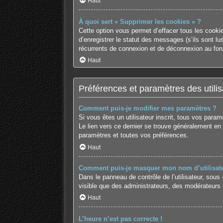
Haut
À quoi sert « Supprimer les cookies » ?
Cette option vous permet d’effacer tous les cooki
d’enregistrer le statut des messages (s’ils sont l
récurrents de connexion et de déconnexion au for
Haut
Préférences et paramètres des utilis
Comment puis-je modifier mes paramètres ?
Si vous êtes un utilisateur inscrit, tous vos para
Le lien vers ce dernier se trouve généralement en
paramètres et toutes vos préférences.
Haut
Comment puis-je masquer mon nom d’utilisateur 
Dans le panneau de contrôle de l’utilisateur, sous
visible que des administrateurs, des modérateurs 
Haut
L’heure n’est pas correcte !