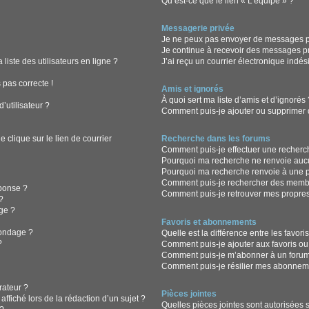
Qu’est-ce que le lien « L’équipe » ?
Messagerie privée
Je ne peux pas envoyer de messages pr
Je continue à recevoir des messages pri
iste des utilisateurs en ligne ?
J’ai reçu un courrier électronique indés
 pas correcte !
Amis et ignorés
À quoi sert ma liste d’amis et d’ignorés
’utilisateur ?
Comment puis-je ajouter ou supprimer de
clique sur le lien de courrier
Recherche dans les forums
Comment puis-je effectuer une recherc
Pourquoi ma recherche ne renvoie aucu
Pourquoi ma recherche renvoie à une 
Comment puis-je rechercher des memb
ponse ?
Comment puis-je retrouver mes propres
?
ge ?
Favoris et abonnements
sondage ?
Quelle est la différence entre les favor
?
Comment puis-je ajouter aux favoris ou
Comment puis-je m’abonner à un forum
Comment puis-je résilier mes abonnem
ateur ?
Pièces jointes
ffiché lors de la rédaction d’un sujet ?
Quelles pièces jointes sont autorisées 