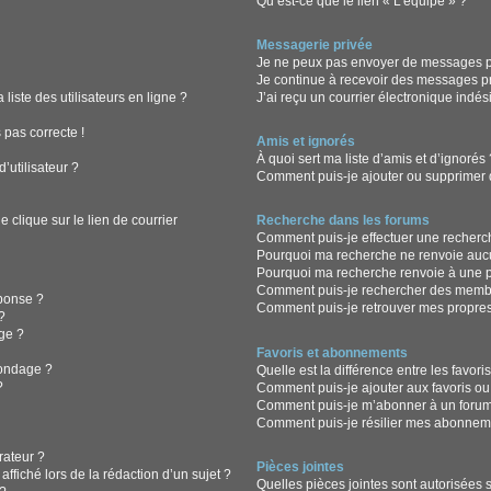
Qu’est-ce que le lien « L’équipe » ?
Messagerie privée
Je ne peux pas envoyer de messages pr
Je continue à recevoir des messages pri
iste des utilisateurs en ligne ?
J’ai reçu un courrier électronique indés
 pas correcte !
Amis et ignorés
À quoi sert ma liste d’amis et d’ignorés
’utilisateur ?
Comment puis-je ajouter ou supprimer de
clique sur le lien de courrier
Recherche dans les forums
Comment puis-je effectuer une recherc
Pourquoi ma recherche ne renvoie aucu
Pourquoi ma recherche renvoie à une 
Comment puis-je rechercher des memb
ponse ?
Comment puis-je retrouver mes propres
?
ge ?
Favoris et abonnements
sondage ?
Quelle est la différence entre les favor
?
Comment puis-je ajouter aux favoris ou
Comment puis-je m’abonner à un forum
Comment puis-je résilier mes abonnem
ateur ?
Pièces jointes
ffiché lors de la rédaction d’un sujet ?
Quelles pièces jointes sont autorisées 