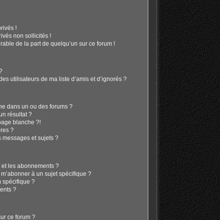
ivés !
vés non sollicités !
irable de la part de quelqu’un sur ce forum !
 ?
s utilisateurs de ma liste d’amis et d’ignorés ?
he dans un ou des forums ?
n résultat ?
page blanche ?!
res ?
 messages et sujets ?
is et les abonnements ?
 m’abonner à un sujet spécifique ?
 spécifique ?
ents ?
sur ce forum ?