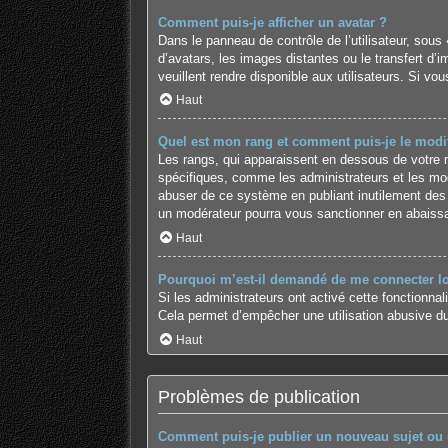
Comment puis-je afficher un avatar ?
Dans le panneau de contrôle de l’utilisateur, sous 
d’avatars, les images distantes ou le transfert d’
veuillent rendre disponible aux utilisateurs. Si vo
Haut
Quel est mon rang et comment puis-je le modif
Les rangs, qui apparaissent en dessous de votre no
spécifiques, comme les administrateurs et les mod
abuser de ce système en publiant inutilement des
un modérateur pourra vous sanctionner en abaiss
Haut
Pourquoi m’est-il demandé de me connecter lors
Si les administrateurs ont activé cette fonctionnal
Cela permet d’empêcher une utilisation abusive du
Haut
Problèmes de publication
Comment puis-je publier un nouveau sujet ou