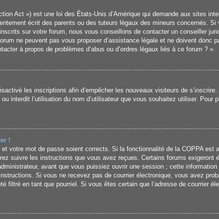
ion Act ») est une loi des États-Unis d’Amérique qui demande aux sites inter
ntement écrit des parents ou des tuteurs légaux des mineurs concernés. Si v
crits sur votre forum, nous vous conseillons de contacter un conseiller jurid
forum ne peuvent pas vous proposer d’assistance légale et ne doivent donc pa
ontacter à propos de problèmes d’abus ou d’ordres légaux liés à ce forum ? ».
désactivé les inscriptions afin d’empêcher les nouveaux visiteurs de s’inscrir
u interdit l’utilisation du nom d’utilisateur que vous souhaitez utiliser. Pour 
er !
ur et votre mot de passe soient corrects. Si la fonctionnalité de la COPPA est 
rez suivre les instructions que vous avez reçues. Certains forums exigeront é
ministrateur, avant que vous puissiez ouvrir une session ; cette information é
s instructions. Si vous ne recevez pas de courrier électronique, vous avez p
été filtré en tant que pourriel. Si vous êtes certain que l’adresse de courrier é