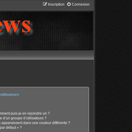
Inscription
Connexion
utilisateurs
omment puis-je en rejoindre un ?
 d’un groupe d’utilisateurs ?
s apparaissent dans une couleur différente ?
par défaut » ?