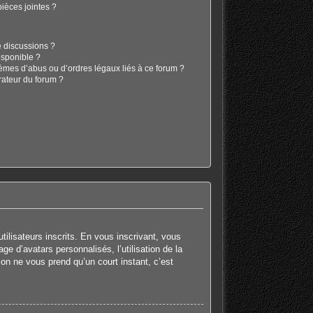
ièces jointes ?
e discussions ?
isponible ?
lèmes d’abus ou d’ordres légaux liés à ce forum ?
rateur du forum ?
tilisateurs inscrits. En vous inscrivant, vous
e d’avatars personnalisés, l’utilisation de la
tion ne vous prend qu’un court instant, c’est