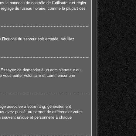
ns le panneau de contrôle de l’utilisateur et régler
e réglage du fuseau horaire, comme la plupart des
 l’horloge du serveur soit erronée. Veuillez
gue. Essayez de demander à un administrateur du
e de vous porter volontaire et commencer une
mage associée à votre rang, généralement
us avez publié, ou permet de différencier votre
en souvent unique et personnelle à chaque