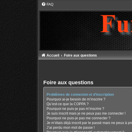
FAQ
Accueil
Foire aux questions
Foire aux questions
Problèmes de connexion et d’inscription
Pourquoi ai-je besoin de m’inscrire ?
Qu’est-ce que la COPPA ?
Pourquoi ne puis-je pas m’inscrire ?
Je suis inscrit mais je ne peux pas me connecter !
Pourquoi ne puis-je pas me connecter ?
Je m’étais déjà inscrit par le passé mais ne peux à p
J’ai perdu mon mot de passe !