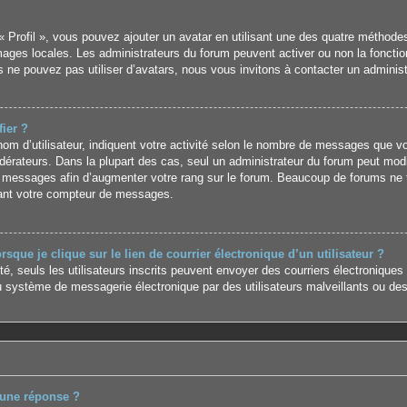
« Profil », vous pouvez ajouter un avatar en utilisant une des quatre méthodes 
images locales. Les administrateurs du forum peuvent activer ou non la foncti
us ne pouvez pas utiliser d’avatars, nous vous invitons à contacter un adminis
ier ?
m d’utilisateur, indiquent votre activité selon le nombre de messages que vous
érateurs. Dans la plupart des cas, seul un administrateur du forum peut modi
 messages afin d’augmenter votre rang sur le forum. Beaucoup de forums ne t
ant votre compteur de messages.
que je clique sur le lien de courrier électronique d’un utilisateur ?
ité, seuls les utilisateurs inscrits peuvent envoyer des courriers électroniques
 système de messagerie électronique par des utilisateurs malveillants ou des
 une réponse ?