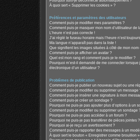
Pourquoi suis-je déconnecté automatiquement ?
À quoi sert « Supprimer les cookies » ?
Préférences et paramètres des utilisateurs
Comment puis-je modifier mes paramètres ?
Comment puis-je masquer mon nom d’utilisateur de la l
L’heure n’est pas correcte !
J’ai réglé le fuseau horaire mais l’heure n’est toujours
Ma langue n’apparaît pas dans la liste !
Que signifient les images situées à côté de mon nom d
Comment puis-je afficher un avatar ?
Quel est mon rang et comment puis-je le modifier ?
Pourquoi m’est-il demandé de me connecter lorsque je 
électronique d’un utilisateur ?
Problèmes de publication
Comment puis-je publier un nouveau sujet ou une ré
Comment puis-je modifier ou supprimer un message 
Comment puis-je insérer une signature à mon messa
Comment puis-je créer un sondage ?
Pourquoi ne puis-je pas ajouter plus d’options à un 
Comment puis-je modifier ou supprimer un sondage 
Pourquoi ne puis-je pas accéder à un forum ?
Pourquoi ne puis-je pas transférer de pièces jointes ?
Pourquoi ai-je reçu un avertissement ?
Comment puis-je rapporter des messages à un modér
À quoi sert le bouton « Enregistrer comme brouillon » a