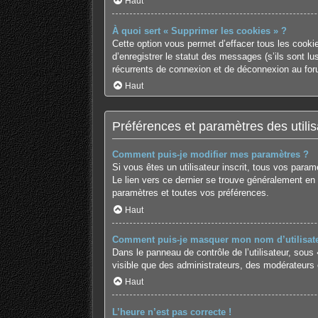
Haut
À quoi sert « Supprimer les cookies » ?
Cette option vous permet d’effacer tous les cooki
d’enregistrer le statut des messages (s’ils sont l
récurrents de connexion et de déconnexion au for
Haut
Préférences et paramètres des utilis
Comment puis-je modifier mes paramètres ?
Si vous êtes un utilisateur inscrit, tous vos para
Le lien vers ce dernier se trouve généralement en
paramètres et toutes vos préférences.
Haut
Comment puis-je masquer mon nom d’utilisateur 
Dans le panneau de contrôle de l’utilisateur, sous
visible que des administrateurs, des modérateurs 
Haut
L’heure n’est pas correcte !