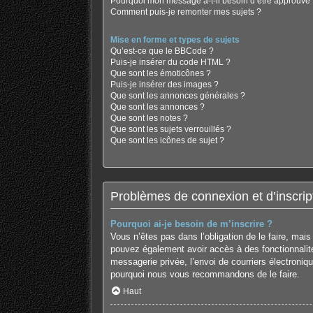
Pourquoi mon message a-t-il besoin d’être approuvé 
Comment puis-je remonter mes sujets ?
Mise en forme et types de sujets
Qu’est-ce que le BBCode ?
Puis-je insérer du code HTML ?
Que sont les émoticônes ?
Puis-je insérer des images ?
Que sont les annonces générales ?
Que sont les annonces ?
Que sont les notes ?
Que sont les sujets verrouillés ?
Que sont les icônes de sujet ?
Problèmes de connexion et d’inscrip
Pourquoi ai-je besoin de m’inscrire ?
Vous n’êtes pas dans l’obligation de le faire, mai
pouvez également avoir accès à des fonctionnalités
messagerie privée, l’envoi de courriers électronique
pourquoi nous vous recommandons de le faire.
Haut