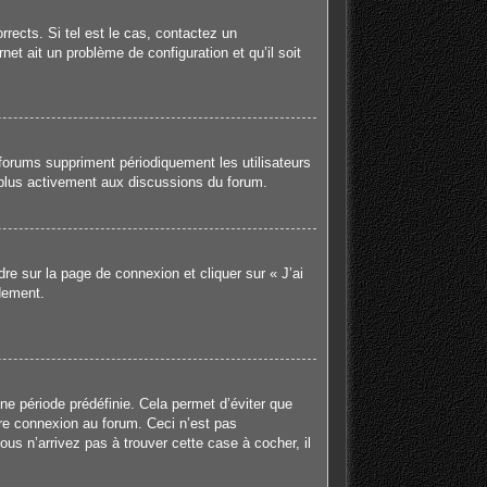
rects. Si tel est le cas, contactez un
net ait un problème de configuration et qu’il soit
forums suppriment périodiquement les utilisateurs
er plus activement aux discussions du forum.
dre sur la page de connexion et cliquer sur « J’ai
dement.
e période prédéfinie. Cela permet d’éviter que
tre connexion au forum. Ceci n’est pas
us n’arrivez pas à trouver cette case à cocher, il