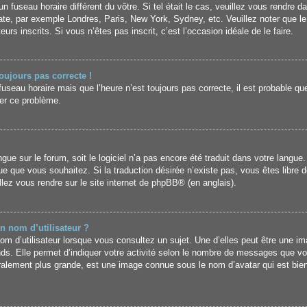
un fuseau horaire différent du vôtre. Si tel était le cas, veuillez vous rendre da
uate, par exemple Londres, Paris, New York, Sydney, etc. Veuillez noter que l
urs inscrits. Si vous n’êtes pas inscrit, c’est l’occasion idéale de le faire.
toujours pas correcte !
fuseau horaire mais que l’heure n’est toujours pas correcte, il est probable que
er ce problème.
langue sur le forum, soit le logiciel n’a pas encore été traduit dans votre lan
angue que vous souhaitez. Si la traduction désirée n’existe pas, vous êtes libr
illez vous rendre sur
le site internet de phpBB
® (en anglais).
n nom d’utilisateur ?
m d’utilisateur lorsque vous consultez un sujet. Une d’elles peut être une i
nds. Elle permet d’indiquer votre activité selon le nombre de messages que vo
énéralement plus grande, est une image connue sous le nom d’avatar qui est bi