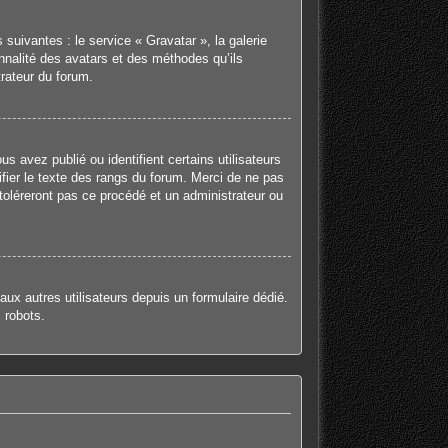
suivantes : le service « Gravatar », la galerie
onnalité des avatars et des méthodes qu’ils
trateur du forum.
 avez publié ou identifient certains utilisateurs
fier le texte des rangs du forum. Merci de ne pas
oléreront pas ce procédé et un administrateur ou
 aux autres utilisateurs depuis un formulaire dédié.
 robots.