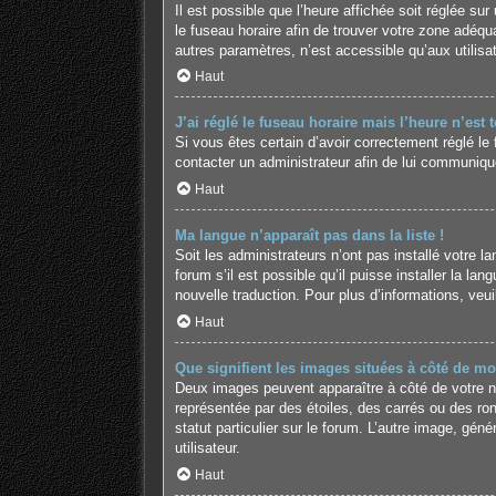
Il est possible que l’heure affichée soit réglée sur 
le fuseau horaire afin de trouver votre zone adéq
autres paramètres, n’est accessible qu’aux utilisate
Haut
J’ai réglé le fuseau horaire mais l’heure n’est 
Si vous êtes certain d’avoir correctement réglé le 
contacter un administrateur afin de lui communiqu
Haut
Ma langue n’apparaît pas dans la liste !
Soit les administrateurs n’ont pas installé votre 
forum s’il est possible qu’il puisse installer la l
nouvelle traduction. Pour plus d’informations, veu
Haut
Que signifient les images situées à côté de mo
Deux images peuvent apparaître à côté de votre no
représentée par des étoiles, des carrés ou des ro
statut particulier sur le forum. L’autre image, g
utilisateur.
Haut