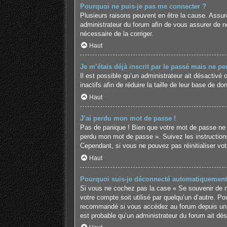
Pourquoi ne puis-je pas me connecter ?
Plusieurs raisons peuvent en être la cause. Assure
administrateur du forum afin de vous assurer de ne 
nécessaire de la corriger.
Haut
Je m’étais déjà inscrit par le passé mais ne p
Il est possible qu’un administrateur ait désactiv
inactifs afin de réduire la taille de leur base de 
Haut
J’ai perdu mon mot de passe !
Pas de panique ! Bien que votre mot de passe ne pui
perdu mon mot de passe ». Suivez les instruction
Cependant, si vous ne pouvez pas réinitialiser vo
Haut
Pourquoi suis-je déconnecté automatiquement
Si vous ne cochez pas la case « Se souvenir de mo
votre compte soit utilisé par quelqu’un d’autre. P
recommandé si vous accédez au forum depuis un ord
est probable qu’un administrateur du forum ait désa