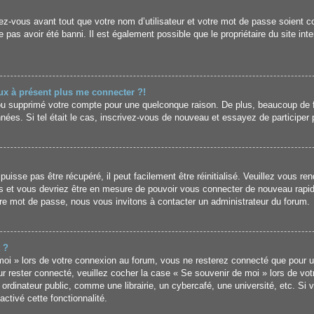
z-vous avant tout que votre nom d’utilisateur et votre mot de passe soient cor
pas avoir été banni. Il est également possible que le propriétaire du site inter
eux à présent plus me connecter ?!
é ou supprimé votre compte pour une quelconque raison. De plus, beaucoup de 
données. Si tel était le cas, inscrivez-vous de nouveau et essayez de particip
sse pas être récupéré, il peut facilement être réinitialisé. Veuillez vous ren
s et vous devriez être en mesure de pouvoir vous connecter de nouveau rapi
tre mot de passe, nous vous invitons à contacter un administrateur du forum.
 ?
i » lors de votre connexion au forum, vous ne resterez connecté que pour un
our rester connecté, veuillez cocher la case « Se souvenir de moi » lors de vo
inateur public, comme une librairie, un cybercafé, une université, etc. Si vo
ctivé cette fonctionnalité.