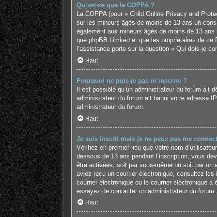
Qu’est-ce que la COPPA ?
La COPPA (pour « Child Online Privacy and Protect
sur les mineurs âgés de moins de 13 ans un conse
également aux mineurs âgés de moins de 13 ans ins
que phpBB Limited et que les propriétaires de ce 
l’assistance porte sur la question « Qui dois-je c
Haut
Pourquoi ne puis-je pas m’inscrire ?
Il est possible qu’un administrateur du forum ait 
administrateur du forum ait banni votre adresse IP o
administrateur du forum.
Haut
Je suis inscrit mais je ne peux pas me connect
Vérifiez en premier lieu que votre nom d’utilisate
dessous de 13 ans pendant l’inscription, vous dev
être activées, soit par vous-même ou soit par un ad
aviez reçu un courrier électronique, consultez le
courrier électronique ou le courrier électronique a 
essayez de contacter un administrateur du forum.
Haut