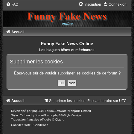
FAQ
Inscription
Connexion
Accueil
Funny Fake News Online
Les blagues bêtes et méchantes
Supprimer les cookies
Êtes-vous sûr de vouloir supprimer les cookies de ce forum ?
Accueil
Supprimer les cookies
Fuseau horaire sur
UTC
Développé par
phpBB
® Forum Software © phpBB Limited
Style: Carbon by Joyce&Luna
phpBB-Style-Design
Traduction française officielle
©
Qiaeru
Confidentialité
|
Conditions