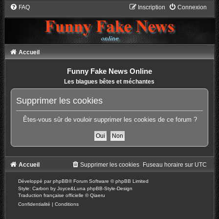
FAQ
Inscription
Connexion
Accueil
Funny Fake News Online
Les blagues bêtes et méchantes
Supprimer les cookies
Êtes-vous sûr de vouloir supprimer les cookies de ce forum ?
Accueil
Supprimer les cookies
Fuseau horaire sur
UTC
Développé par
phpBB
® Forum Software © phpBB Limited
Style: Carbon by Joyce&Luna
phpBB-Style-Design
Traduction française officielle
©
Qiaeru
Confidentialité
|
Conditions