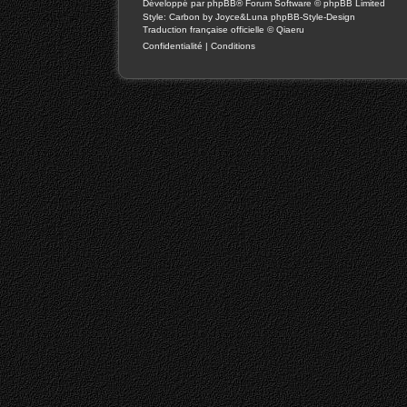
Développé par
phpBB
® Forum Software © phpBB Limited
Style: Carbon by Joyce&Luna
phpBB-Style-Design
Traduction française officielle
©
Qiaeru
Confidentialité
|
Conditions