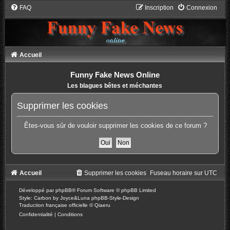
FAQ
Inscription
Connexion
Accueil
Funny Fake News Online
Les blagues bêtes et méchantes
Supprimer les cookies
Êtes-vous sûr de vouloir supprimer les cookies de ce forum ?
Accueil
Supprimer les cookies
Fuseau horaire sur
UTC
Développé par
phpBB
® Forum Software © phpBB Limited
Style: Carbon by Joyce&Luna
phpBB-Style-Design
Traduction française officielle
©
Qiaeru
Confidentialité
|
Conditions